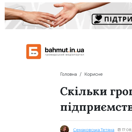
Головна
Корисне
Скільки гро
підприємств
Семаковська Тетяна
17:08