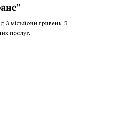
анс”
д 3 мільйони гривень. З
них послуг.