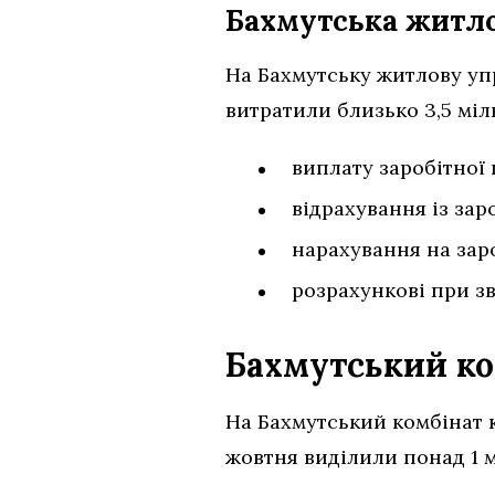
Бахмутська житл
На Бахмутську житлову уп
витратили близько 3,5 міл
виплату заробітної 
відрахування із зар
нарахування на заро
розрахункові при з
Бахмутський ко
На Бахмутський комбінат 
жовтня виділили понад 1 м