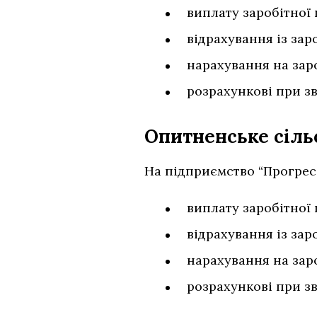
виплату заробітної 
відрахування із зар
нарахування на заро
розрахункові при з
Опитненське сіль
На підприємство “Прогрес”
виплату заробітної 
відрахування із зар
нарахування на заро
розрахункові при з