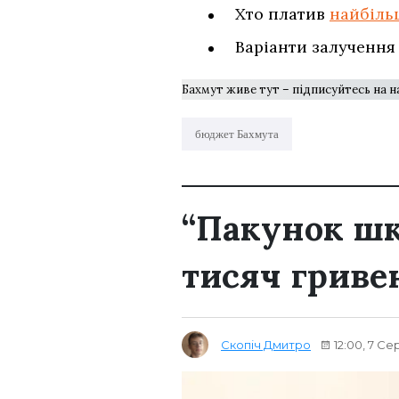
Хто платив
найбіль
Варіанти залучення
Бахмут живе тут – підписуйтесь на 
бюджет Бахмута
“Пакунок шко
тисяч гриве
Скопіч Дмитро
12:00, 7 Се