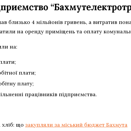
приємство “Бахмутелектротр
в близько 4 мільйонів гривень, а витратив пона
ратили на оренду приміщень та оплату комуналь
или на:
плати;
обітної плати;
бітну плату;
вільненні працівників підприємства.
 хліб: що
закупляли за міський бюджет Бахмута