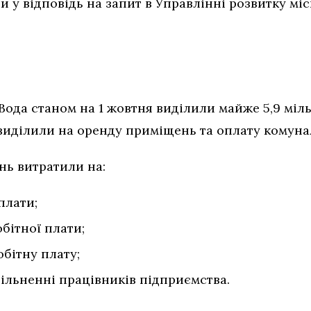
и у відповідь на запит в Управлінні розвитку мі
ода станом на 1 жовтня виділили майже 5,9 міль
 виділили на оренду приміщень та оплату комуна
нь витратили на:
плати;
обітної плати;
бітну плату;
вільненні працівників підприємства.