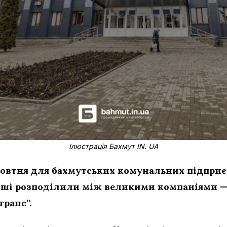
Ілюстрація Бахмут IN. UA
1 жовтня для бахмутських комунальних підпри
Гроші розподілили між великими компаніями 
транс”.