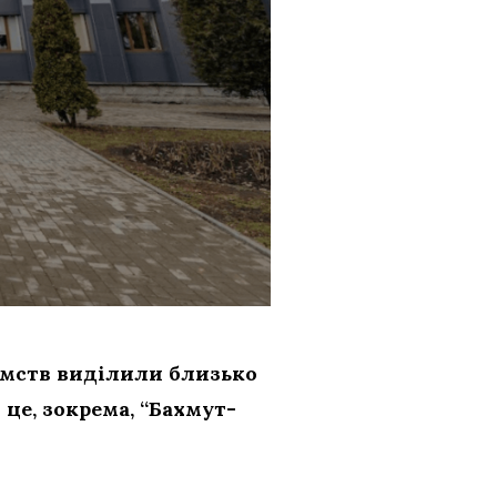
ємств виділили близько
—
це, зокрема, “Бахмут-