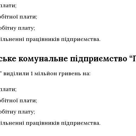
плати;
обітної плати;
бітну плату;
вільненні працівників підприємства.
ське комунальне підприємство “
 виділили 1 мільйон гривень на:
плати;
обітної плати;
бітну плату;
вільненні працівників підприємства.