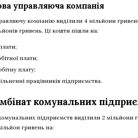
ова управляюча компанія
равляючу компанію виділили 4 мільйони гривень
ьйонів гривень. Ці кошти пішли на:
плати;
обітної плати;
бітну плату;
вільненні працівників підприємства.
мбінат комунальних підпри
комунальних підприємств виділили 2 мільйони гр
ільйон гривень на: