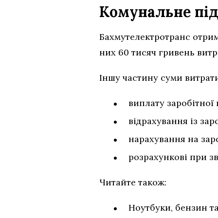
Комунальне під
Бахмутелектротранс отрима
них 60 тисяч гривень вит
Іншу частину суми витрат
виплату заробітної 
відрахування із зар
нарахування на заро
розрахункові при з
Читайте також:
Ноутбуки, бензин та