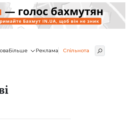
ова
Більше
Реклама
Спільнота
ві