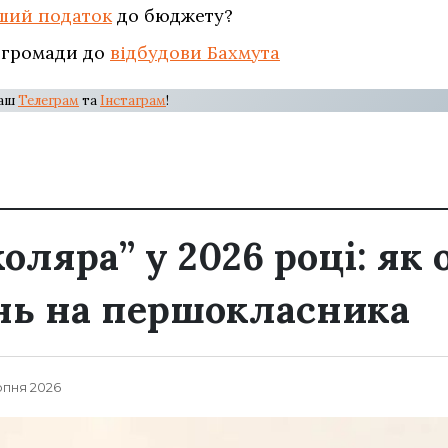
ший податок
до бюджету?
 громади до
відбудови Бахмута
наш
Телеграм
та
Інстаграм
!
ляра” у 2026 році: як 
нь на першокласника
рпня 2026