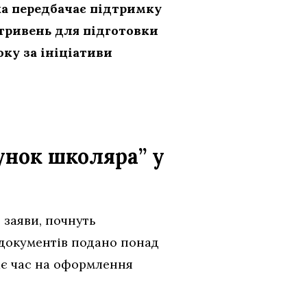
ка передбачає підтримку
гривень для підготовки
оку за ініціативи
унок школяра” у
 заяви, почнуть
 документів подано понад
ає час на оформлення