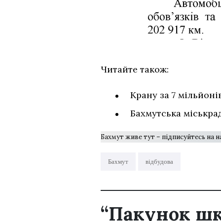
Читайте також:
Крану за 7 мільйоні
Бахмутська міськра
Бахмут живе тут – підписуйтесь на 
Бахмут
відбудова
“Пакунок шко