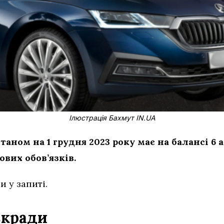
Ілюстрація Бахмут IN.UA
таном на 1 грудня 2023 року має на балансі 6 а
вих обов’язків.
и у запиті.
ькради