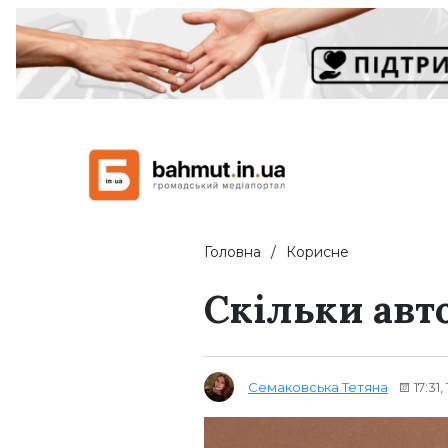
Головна
Корисне
Скільки авт
Семаковська Тетяна
17:31