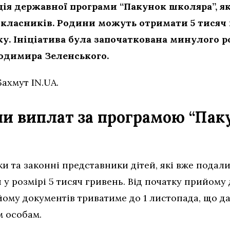
ація державної програми “Пакунок школяра”, я
окласників. Родини можуть отримати 5 тисяч 
ку. Ініціатива була започаткована минулого р
одимира Зеленського.
Бахмут IN.UA.
ни виплат за програмою “Пак
 та законні представники дітей, які вже подали
у розмірі 5 тисяч гривень. Від початку прийому
йому документів триватиме до 1 листопада, що д
м особам.