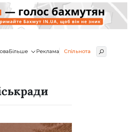
ова
Більше
Реклама
Спільнота
міськради