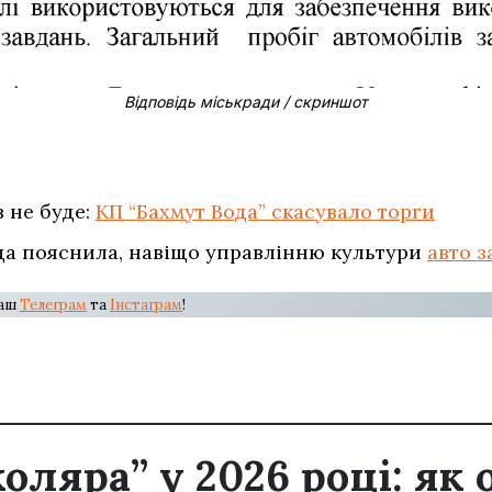
Відповідь міськради / скриншот
в не буде:
КП “Бахмут Вода” скасувало торги
да пояснила, навіщо управлінню культури
авто з
наш
Телеграм
та
Інстаграм
!
ляра” у 2026 році: як 