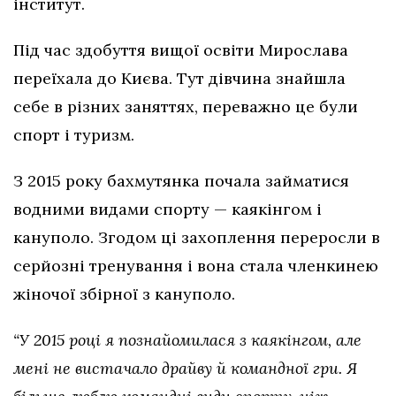
інститут.
Під час здобуття вищої освіти Мирослава
переїхала до Києва. Тут дівчина знайшла
себе в різних заняттях, переважно це були
спорт і туризм.
З 2015 року бахмутянка почала займатися
водними видами спорту — каякінгом і
кануполо. Згодом ці захоплення переросли в
серйозні тренування і вона стала членкинею
жіночої збірної з кануполо.
“У 2015 році я познайомилася з каякінгом, але
мені не вистачало драйву й командної гри. Я