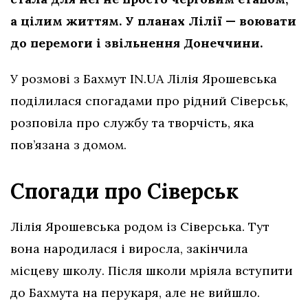
а цілим життям. У планах Лілії — воювати
до перемоги і звільнення Донеччини.
У розмові з Бахмут IN.UA Лілія Ярошевська
поділилася спогадами про рідний Сіверськ,
розповіла про службу та творчість, яка
пов’язана з домом.
Спогади про Сіверськ
Лілія Ярошевська родом із Сіверська. Тут
вона народилася і виросла, закінчила
місцеву школу. Після школи мріяла вступити
до Бахмута на перукаря, але не вийшло.