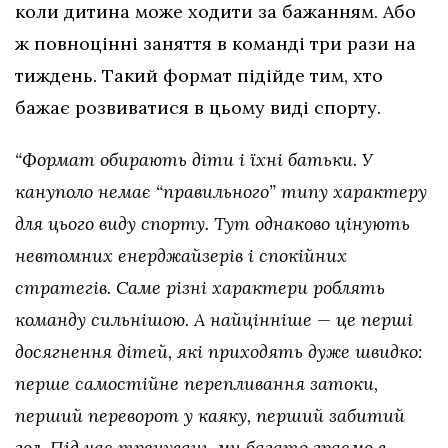
коли дитина може ходити за бажанням. Або
ж повноцінні заняття в команді три рази на
тиждень. Такий формат підійде тим, хто
бажає розвиватися в цьому виді спорту.
“Формат обирають діти і їхні батьки. У
кануполо немає “правильного” типу характеру
для цього виду спорту. Тут однаково цінують
невтомних енерджайзерів і спокійних
стратегів. Саме різні характери роблять
команду сильнішою. А найцінніше — це перші
досягнення дітей, які приходять дуже швидко:
перше самостійне перепливання затоки,
перший переворот у каяку, перший забитий
гол. Під час тренувань ми багато граємо в