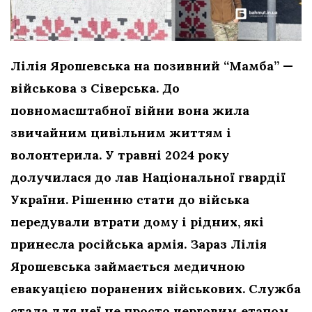
Лілія Ярошевська на позивний “Мамба” —
військова з Сіверська. До
повномасштабної війни вона жила
звичайним цивільним життям і
волонтерила. У травні 2024 року
долучилася до лав Національної гвардії
України. Рішенню стати до війська
передували втрати дому і рідних, які
принесла російська армія. Зараз Лілія
Ярошевська займається медичною
евакуацією поранених військових. Служба
стала для неї не просто черговим етапом,