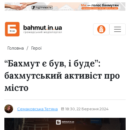
Головна
Герої
“Бахмут є був, і буде”:
бахмутський активіст про
місто
18:30, 22 Березня 2024
Семаковська Тетяна