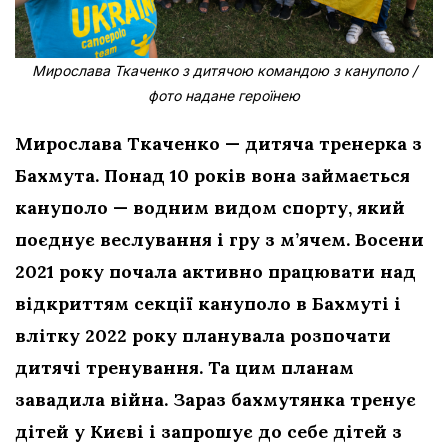
Мирослава Ткаченко з дитячою командою з кануполо /
фото надане героїнею
Мирослава Ткаченко — дитяча тренерка з
Бахмута. Понад 10 років вона займається
кануполо — водним видом спорту, який
поєднує веслування і гру з м’ячем. В
осени
2021 року почала активно працювати над
відкриттям секції кануполо в Бахмуті
і
влітку 2022 року планувала розпочати
дитячі тренування. Та цим планам
завадила війна. Зараз бахмутянка тренує
дітей у Києві і запрошує до себе дітей з