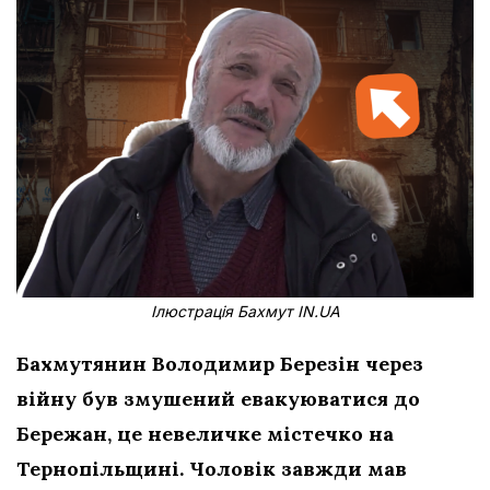
Ілюстрація Бахмут IN.UA
Бахмутянин Володимир Березін через
війну був змушений евакуюватися до
Бережан, це невеличке містечко на
Тернопільщині. Чоловік завжди мав