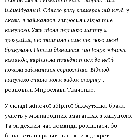
більше люблю командні види спорту, ніж
індивідуальні. Одного разу каякерський клуб, у
якому я займалася, запросили зіграти в
кануполо. Уже після першого матчу я
зрозуміла, що знайшла саме те, чого мені
бракувало. Потім дізналася, що існує жіноча
команда, вирішила приєднатися до неї й
почала займатися серйозніше. Відтоді
кануполо стало моїм видом спорту”,
—
розповіла Мирослава Ткаченко.
У складі жіночої збірної бахмутянка брала
участь у міжнародних змаганнях з кануполо.
Та за деякий час команда розпалася, бо
більшість її гравчинь пішли в декрет.