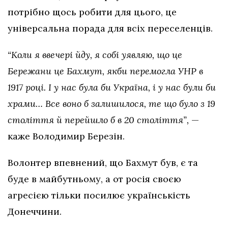
потрібно щось робити для цього, це
універсальна порада для всіх переселенців.
“Коли я ввечері йду, я собі уявляю, що це
Бережани це Бахмут, якби перемогла УНР в
1917 році. І у нас була би Україна, і у нас були би
храми… Все воно б залишилося, те що було з 19
століття й перейшло б в 20 століття”,
—
каже Володимир Березін.
Волонтер впевнений, що Бахмут був, є та
буде в майбутньому, а от росія своєю
агресією тільки посилює українськість
Донеччини.