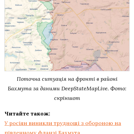
Поточна ситуація на фронті в районі
Бахмута за даними DeepStateMapLive. Фото:
скріншот
Читайте також:
У росіян виникли труднощі з обороною на
південному фланзі Бахмута