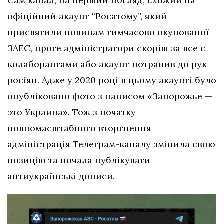
Сам канал, на перший погляд, схожий на
офіційний акаунт “Росатому”, який
присвятили новинам тимчасово окупованої
ЗАЕС, проте адміністратори скоріш за все є
колаборантами або акаунт потрапив до рук
росіян. Адже у 2020 році в цьому акаунті було
опубліковано фото з написом «Запорожье —
это Украина». Тож з початку
повномасштабного вторгнення
адміністрація Телеграм-каналу змінила свою
позицію та почала публікувати
антиукраїнські дописи.