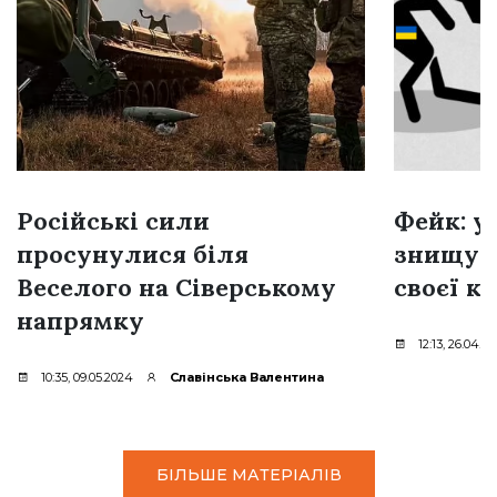
Російські сили
Фейк: у
просунулися біля
знищую
Веселого на Сіверському
своєї к
напрямку
12:13, 26.04.2
10:35, 09.05.2024
Славінська Валентина
БІЛЬШЕ МАТЕРІАЛІВ