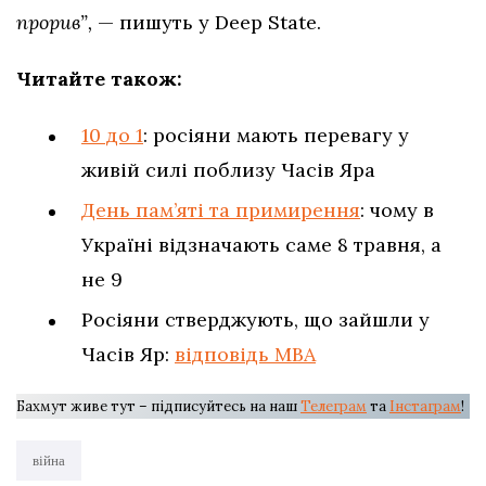
прорив”,
— пишуть у Deep State.
Читайте також:
10 до 1
: росіяни мають перевагу у
живій силі поблизу Часів Яра
День пам’яті та примирення
: чому в
Україні відзначають саме 8 травня, а
не 9
Росіяни стверджують, що зайшли у
Часів Яр:
відповідь МВА
Бахмут живе тут – підписуйтесь на наш
Телеграм
та
Інстаграм
!
війна