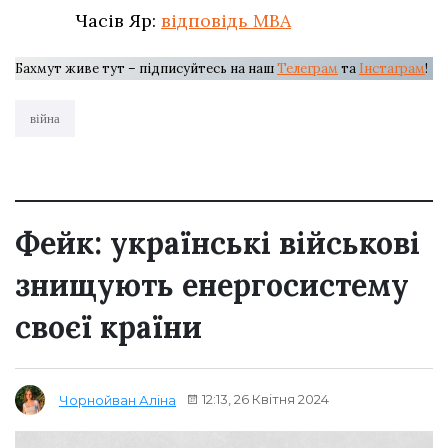
Часів Яр:
відповідь МВА
Бахмут живе тут – підписуйтесь на наш
Телеграм
та
Інстаграм
!
війна
Фейк: українські військові
знищують енергосистему
своєї країни
12:13, 26 Квітня 2024
Чорнойван Аліна