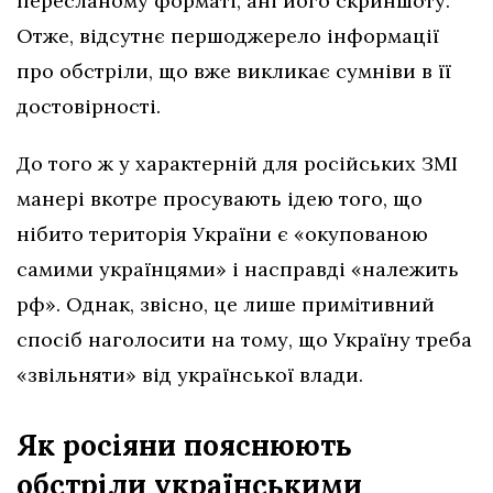
пересланому форматі, ані його скриншоту.
Отже, відсутнє першоджерело інформації
про обстріли, що вже викликає сумніви в її
достовірності.
До того ж у характерній для російських ЗМІ
манері вкотре просувають ідею того, що
нібито територія України є «окупованою
самими українцями» і насправді «належить
рф». Однак, звісно, це лише примітивний
спосіб наголосити на тому, що Україну треба
«звільняти» від української влади.
Як росіяни пояснюють
обстріли українськими