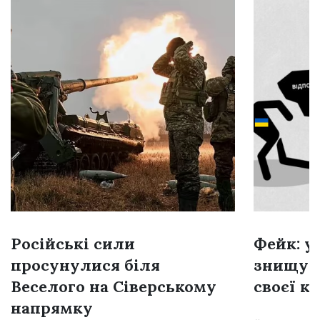
Російські сили
Фейк: у
просунулися біля
знищую
Веселого на Сіверському
своєї к
напрямку