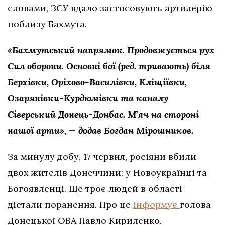
словами, ЗСУ вдало застосовують артилерію
поблизу Бахмута.
«Бахмутський напрямок. Продовжується рух
Сил оборони. Основні бої (ред. тривають) біля
Берхівки, Оріхово-Василівки, Кліщіївки,
Озарянівки-Курдюмівки та каналу
Сіверський Донець-Донбас. Мʼяч на стороні
нашої арти», — додав Богдан Мірошников.
За минулу добу, 17 червня, росіяни вбили
двох жителів Донеччини: у Новоукраїнці та
Богоявленці. Ще троє людей в області
дістали поранення. Про це
інформує
голова
Донецької ОВА Павло Кириленко.