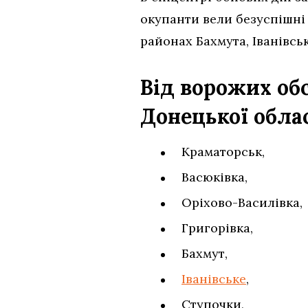
окупанти вели безуспішні 
районах Бахмута, Іванівськ
Від ворожих об
Донецької облас
Краматорськ,
Васюківка,
Оріхово-Василівка,
Григорівка,
Бахмут,
Іванівське
,
Ступочки,