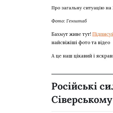
Про загальну ситуацію на
Фото: Генштаб
Бахмут живе тут!
Підпису
найсвіжіші фото та відео
А це наш цікавий і яскра
Російські с
Сіверськом