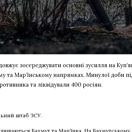
довжує зосереджувати основні зусилля на Куп’
му та Мар’їнському напрямках. Минулої доби п
ротивника та ліквідували 400 росіян.
ьний штаб ЗСУ.
залишаються Бахмут та Мар’їнка. На Бахмутськом