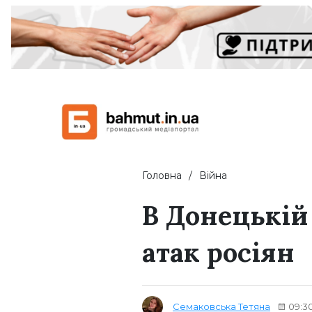
Головна
Війна
В Донецькій
атак росіян
Семаковська Тетяна
09:30