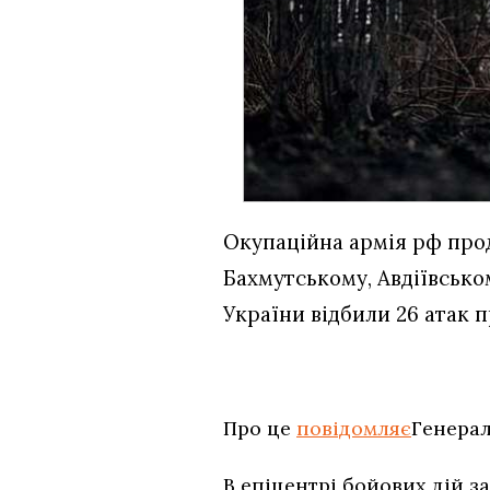
Окупаційна армія рф про
Бахмутському, Авдіївсько
України відбили 26 атак п
Про це
повідомляє
Генерал
В епіцентрі бойових дій 