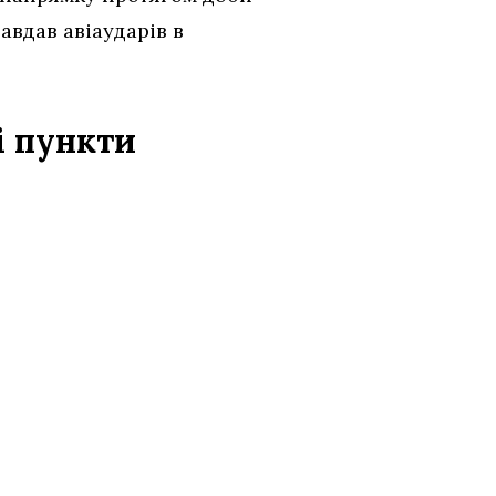
авдав авіаударів в
і пункти