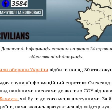
а Донеччині, інформація станом на ранок 24 травн
військова адміністрація
или оборони України
відбили понад 30 атак окуп
лядач групи «Інформаційний спротив» Олександ
над панівними висотами дозволило СОУ віднов
 Бахмута
, які були до того менш доступними. За 
 руїни, намагаючись врятуватися від «відстрілу», 