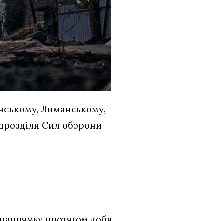
янському, Лиманському,
ідрозділи Сил оборони
у напрямку протягом доби