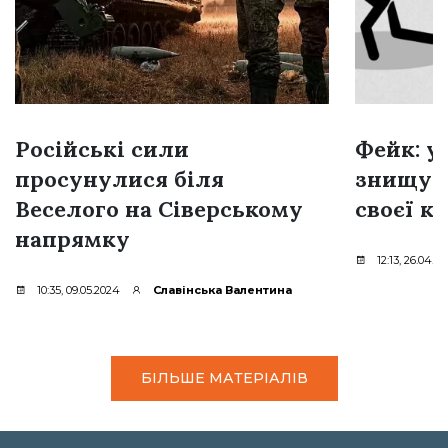
Російські сили
Фейк: у
просунулися біля
знищую
Веселого на Сіверському
своєї к
напрямку
12:13, 26.04.2
10:35, 09.05.2024
Славінська Валентина
БІЛЬШЕ МАТЕРІАЛІВ