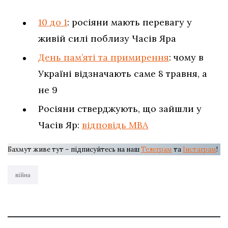
10 до 1
: росіяни мають перевагу у
живій силі поблизу Часів Яра
День пам’яті та примирення
: чому в
Україні відзначають саме 8 травня, а
не 9
Росіяни стверджують, що зайшли у
Часів Яр:
відповідь МВА
Бахмут живе тут – підписуйтесь на наш
Телеграм
та
Інстаграм
!
війна