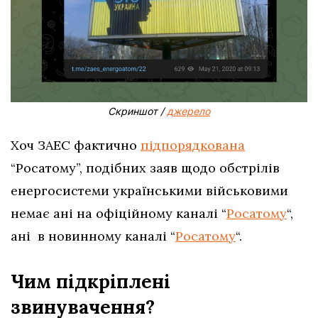
Скриншот /
джерело
Хоч ЗАЕС фактично
підпорядкована
“Росатому”, подібних заяв щодо обстрілів
енергосистеми українськими військовими
немає ані на офіційному каналі “
Росатому
“,
ані в новинному каналі “
Росатому
“.
Чим підкріплені
звинувачення?