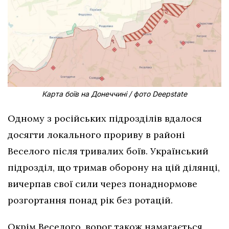
Карта боїв на Донеччині / фото Deepstate
Одному з російських підрозділів вдалося
досягти локального прориву в районі
Веселого після тривалих боїв. Український
підрозділ, що тримав оборону на цій ділянці,
вичерпав свої сили через понаднормове
розгортання понад рік без ротацій.
Окрім Веселого, ворог також намагається