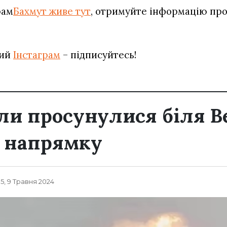
рам
Бахмут живе тут
, отримуйте інформацію про 
вий
Інстаграм
– підписуйтесь!
или просунулися біля В
у напрямку
35, 9 Травня 2024