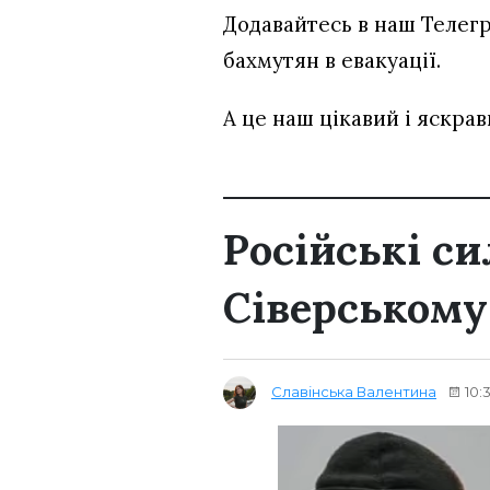
Додавайтесь в наш Телег
бахмутян в евакуації.
А це наш цікавий і яскра
Російські с
Сіверськом
Славінська Валентина
10: