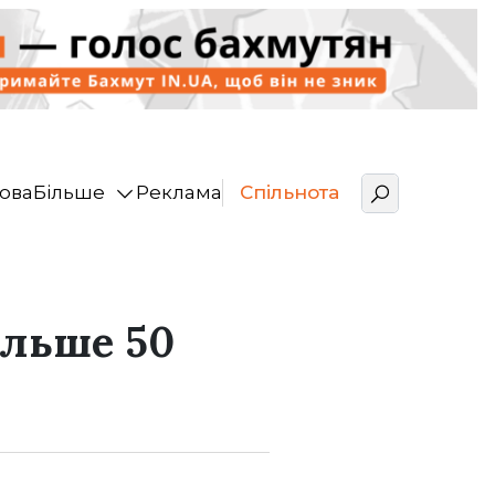
ова
Більше
Реклама
Спільнота
ільше 50