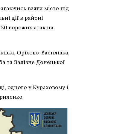
агаючись взяти місто під
ьні дії в районі
 30 ворожих атак на
ківка, Оріхово-Василівка,
жба та Залізне Донецької
і, одного у Кураховому і
риленко.