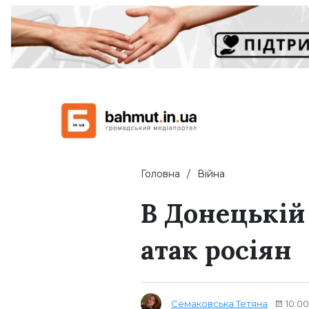
Головна
Війна
В Донецькій
атак росіян
Семаковська Тетяна
10:00