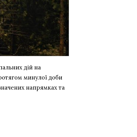
пальних дій на
Протягом минулої доби
азначених напрямках та