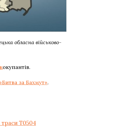
ецька обласна військово-
к
окупантів.
«Битва за Бахмут»
.
 траси T0504