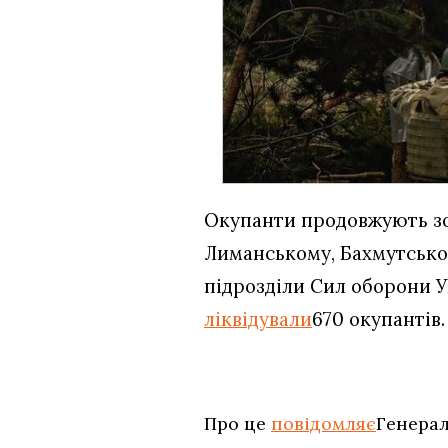
Окупанти продовжують зо
Лиманському, Бахмутсько
підрозділи Сил оборони У
ліквідували
670 окупантів.
Про це
повідомляє
Генерал