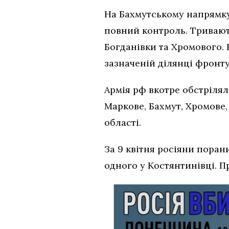
На Бахмутському напрямку 
повний контроль. Тривають
Богданівки та Хромового.
зазначеній ділянці фронт
Армія рф вкотре обстрілял
Маркове, Бахмут, Хромове
області.
За 9 квітня росіяни поран
одного у Костянтинівці. П