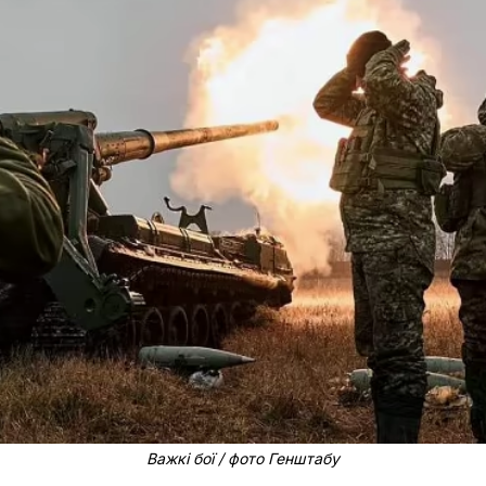
Важкі бої / фото Генштабу