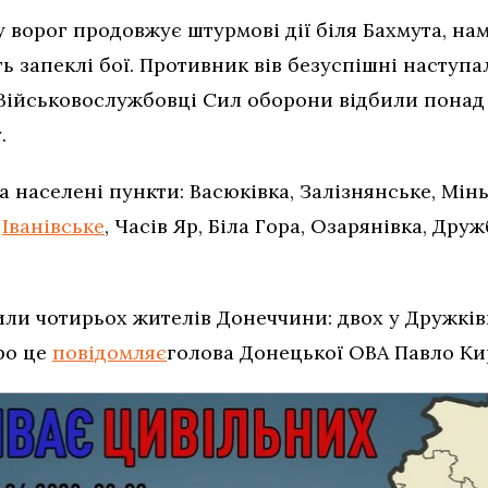
ворог продовжує штурмові дії біля Бахмута, нам
 запеклі бої. Противник вів безуспішні наступал
 Військовослужбовці Сил оборони відбили понад
у.
а населені пункти: Васюківка, Залізнянське, Мінь
,
Іванівське
, Часів Яр, Біла Гора, Озарянівка, Дру
или чотирьох жителів Донеччини: двох у Дружківц
ро це
повідомляє
голова Донецької ОВА Павло Ки