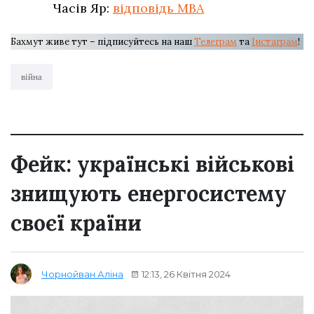
Часів Яр:
відповідь МВА
Бахмут живе тут – підписуйтесь на наш
Телеграм
та
Інстаграм
!
війна
Фейк: українські військові
знищують енергосистему
своєї країни
12:13, 26 Квітня 2024
Чорнойван Аліна