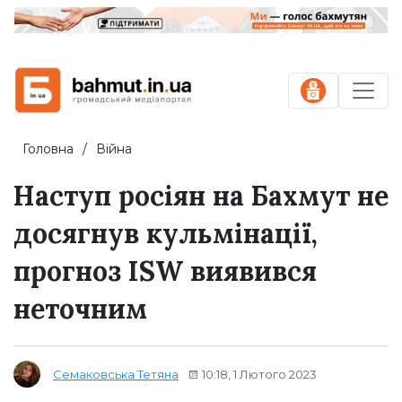
Головна
Війна
Наступ росіян на Бахмут не
досягнув кульмінації,
прогноз ISW виявився
неточним
10:18, 1 Лютого 2023
Семаковська Тетяна