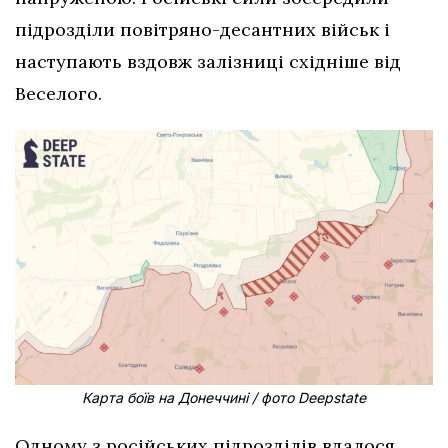
підрозділи повітряно-десантних військ і
наступають вздовж залізниці східніше від
Веселого.
Карта боїв на Донеччині / фото Deepstate
Одному з російських підрозділів вдалося