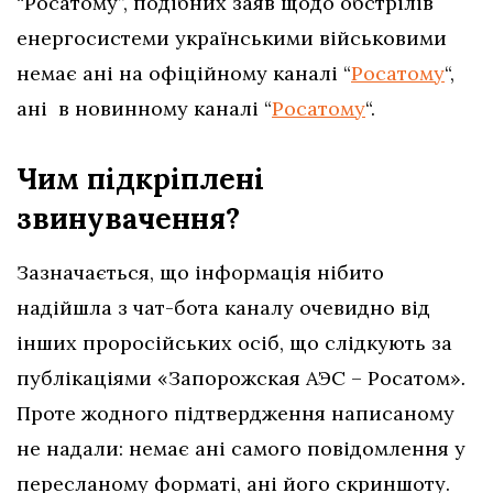
“Росатому”, подібних заяв щодо обстрілів
енергосистеми українськими військовими
немає ані на офіційному каналі “
Росатому
“,
ані в новинному каналі “
Росатому
“.
Чим підкріплені
звинувачення?
Зазначається, що інформація нібито
надійшла з чат-бота каналу очевидно від
інших проросійських осіб, що слідкують за
публікаціями «Запорожская АЭС – Росатом»
.
Проте жодного підтвердження написаному
не надали: немає ані самого повідомлення у
пересланому форматі, ані його скриншоту.