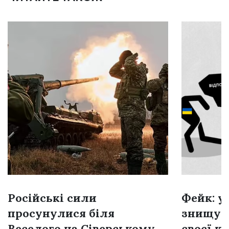
Російські сили
Фейк: у
просунулися біля
знищую
Веселого на Сіверському
своєї к