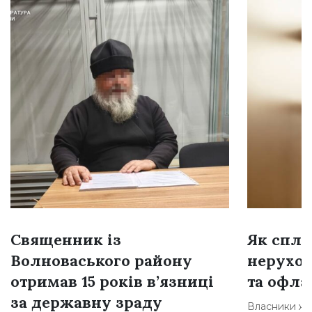
Священник із
Як спла
Волноваського району
нерухом
отримав 15 років в’язниці
та офла
за державну зраду
Власники жи