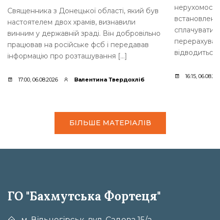
нерухомості
Священника з Донецької області, який був
встановлені 
настоятелем двох храмів, визнавили
сплачувати в
винним у державній зраді. Він добровільно
перерахуван
працював на російське фсб і передавав
відводиться 
інформацію про розташування […]
16:15, 06.08.20
17:00, 06.08.2026
Валентина Твердохліб
БІЛЬШЕ МАТЕРІАЛІВ
ГО "Бахмутська Фортеця"
м. Вільногірськ, вул. Садова 15/а