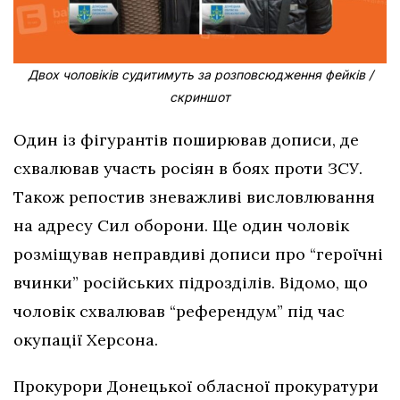
Двох чоловіків судитимуть за розповсюдження фейків /
скриншот
Один із фігурантів поширював дописи, де
схвалював участь росіян в боях проти ЗСУ.
Також репостив зневажливі висловлювання
на адресу Сил оборони. Ще один чоловік
розміщував неправдиві дописи про “героїчні
вчинки” російських підрозділів. Відомо, що
чоловік схвалював “референдум” під час
окупації Херсона.
Прокурори Донецької обласної прокуратури