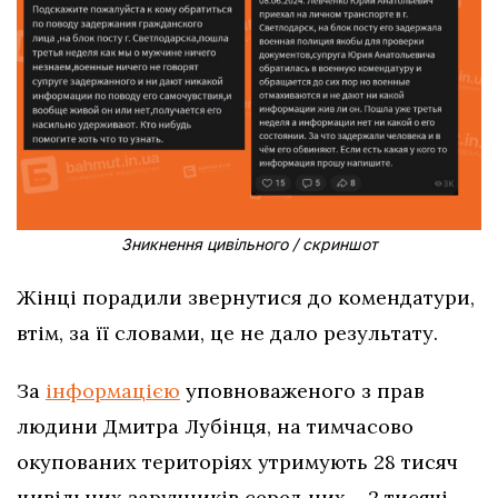
Зникнення цивільного / скриншот
Жінці порадили звернутися до комендатури,
втім, за її словами, це не дало результату.
За
інформацією
уповноваженого з прав
людини Дмитра Лубінця, на тимчасово
окупованих територіях утримують 28 тисяч
цивільних заручників серед них – 2 тисячі