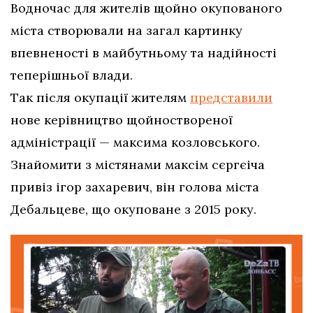
Водночас для жителів щойно окупованого
міста створювали на загал картинку
впевненості в майбутньому та надійності
теперішньої влади.
Так після окупації жителям
представили
нове керівництво щойноствореної
адміністрації — максима козловського.
Знайомити з містянами максім сєргєіча
привіз ігор захаревич, він голова міста
Дебальцеве, що окуповане з 2015 року.