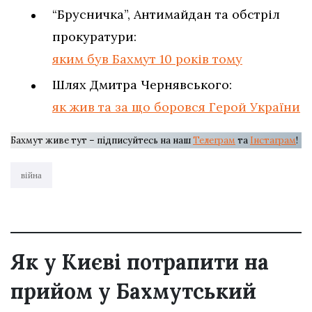
“Брусничка”, Антимайдан та обстріл
прокуратури:
яким був Бахмут 10 років тому
Шлях Дмитра Чернявського:
як жив та за що боровся Герой України
Бахмут живе тут – підписуйтесь на наш
Телеграм
та
Інстаграм
!
війна
Як у Києві потрапити на
прийом у Бахмутський