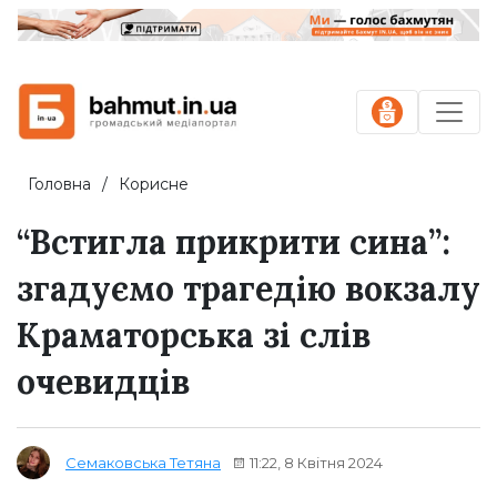
Головна
Корисне
“Встигла прикрити сина”:
згадуємо трагедію вокзалу
Краматорська зі слів
очевидців
11:22, 8 Квітня 2024
Семаковська Тетяна