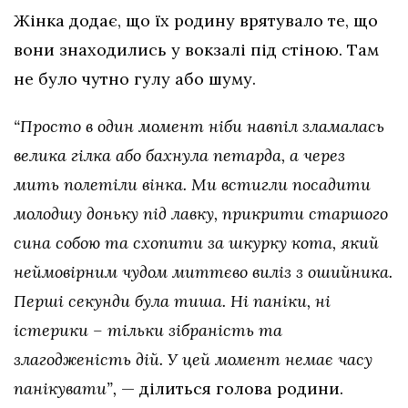
Жінка додає, що їх родину врятувало те, що
вони знаходились у вокзалі під стіною. Там
не було чутно гулу або шуму.
“Просто в один момент ніби навпіл зламалась
велика гілка або бахнула петарда, а через
мить полетіли вінка. Ми встигли посадити
молодшу доньку під лавку, прикрити старшого
сина собою та схопити за шкурку кота, який
неймовірним чудом миттєво виліз з ошийника.
Перші секунди була тиша. Ні паніки, ні
істерики – тільки зібраність та
злагодженість дій. У цей момент немає часу
панікувати”,
— ділиться голова родини.