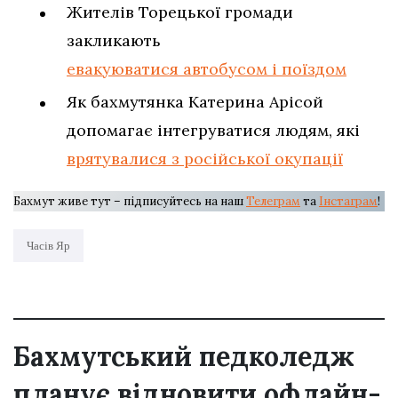
Жителів Торецької громади
закликають
евакуюватися автобусом і поїздом
Як бахмутянка Катерина Арісой
допомагає інтегруватися людям, які
врятувалися з російської окупації
Бахмут живе тут – підписуйтесь на наш
Телеграм
та
Інстаграм
!
Часів Яр
Бахмутський педколедж
планує відновити офлайн-