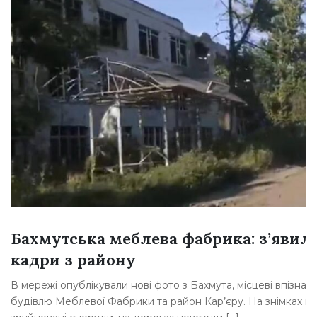
Бахмутська меблева фабрика: з’явил
кадри з району
В мережі опублікували нові фото з Бахмута, місцеві впізнал
будівлю Меблевої Фабрики та район Кар’єру. На знімках в