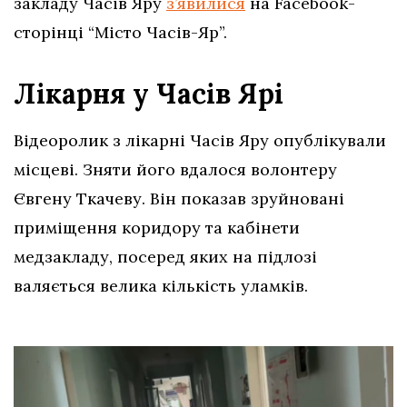
закладу Часів Яру
з’явилися
на Facebook-
сторінці “Місто Часів-Яр”.
Лікарня у Часів Ярі
Відеоролик з лікарні Часів Яру опублікували
місцеві. Зняти його вдалося волонтеру
Євгену Ткачеву. Він показав зруйновані
приміщення коридору та кабінети
медзакладу, посеред яких на підлозі
валяється велика кількість уламків.