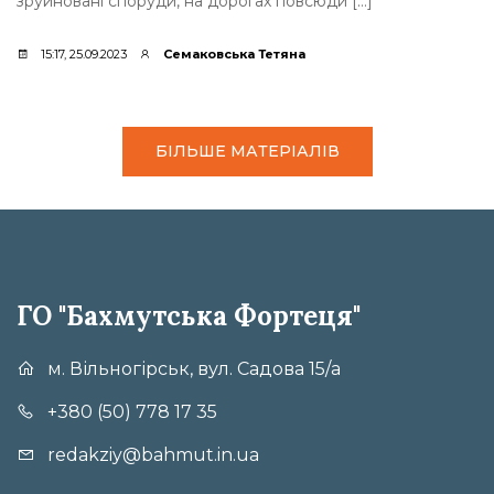
зруйновані споруди, на дорогах повсюди […]
15:17, 25.09.2023
Семаковська Тетяна
БІЛЬШЕ МАТЕРІАЛІВ
ГО "Бахмутська Фортеця"
м. Вільногірськ, вул. Садова 15/а
+380 (50) 778 17 35
redakziy@bahmut.in.ua