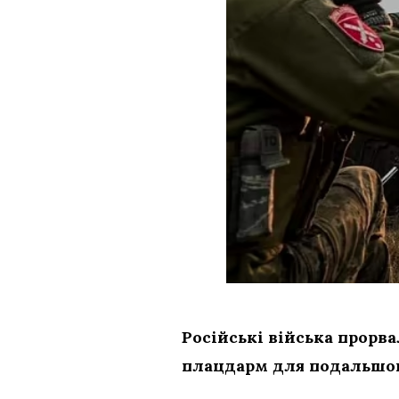
Російські війська прорв
плацдарм для подальшого