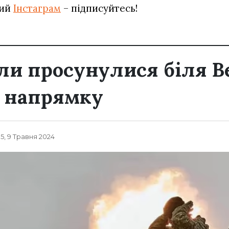
вий
Інстаграм
– підписуйтесь!
или просунулися біля В
у напрямку
35, 9 Травня 2024