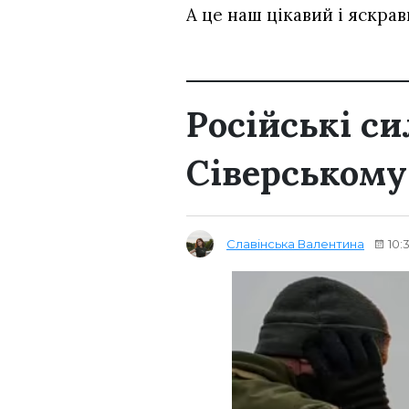
А це наш цікавий і яскра
Російські с
Сіверськом
Славінська Валентина
10: