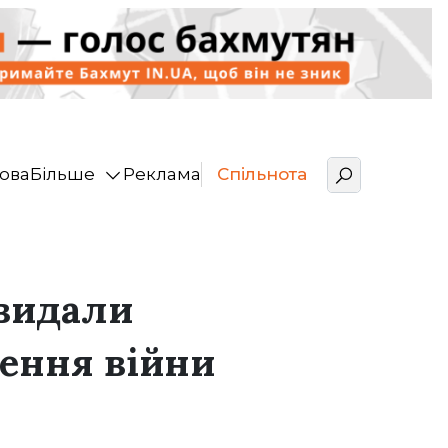
ова
Більше
Реклама
Спільнота
 видали
ення війни