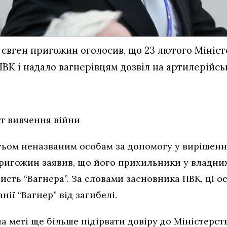
 євген пригожин оголосив, що 23 лютого Мініс
ПВК і надало вагнерівцям дозвіл на артилерійсь
т вивчення війни
ьом неназваним особам за допомогу у вирішенн
пригожин заявив, що його прихильники у владних
исть “Вагнера”. За словами засновника ПВК, ці 
нії “Вагнер” від загибелі.
а меті ще більше підірвати довіру до Міністерств