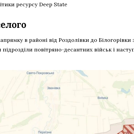
ітики ресурсу Deep State
селого
напрямку в районі від Роздолівки до Білогорівк
 підрозділи повітряно-десантних військ і насту