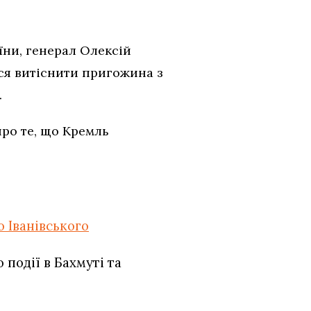
ни, генерал Олексій
ся витіснити пригожина з
.
ро те, що Кремль
 Іванівського
події в Бахмуті та