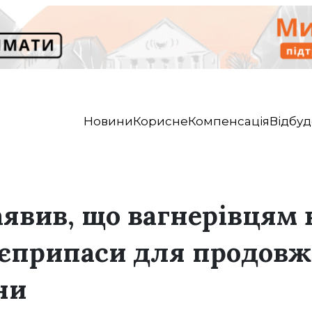
Новини
Корисне
Компенсація
Відбуд
явив, що вагнерівцям
оєприпаси для продовж
ни