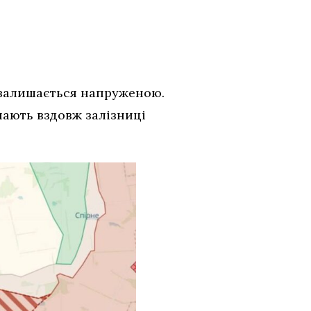
и залишається напруженою.
пають вздовж залізниці