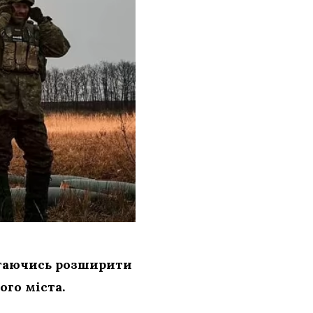
магаючись розширити
го міста.