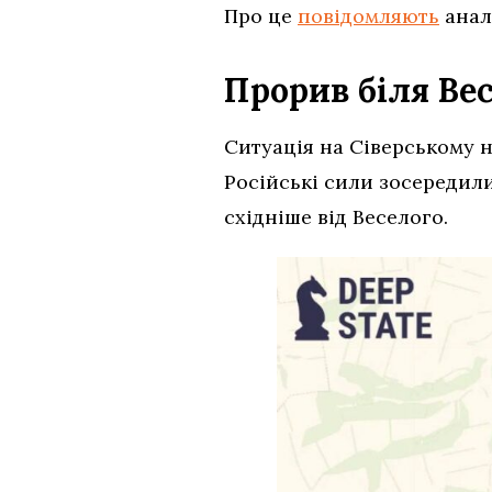
Про це
повідомляють
анал
Прорив біля Ве
Ситуація на Сіверському 
Російські сили зосередили
східніше від Веселого.