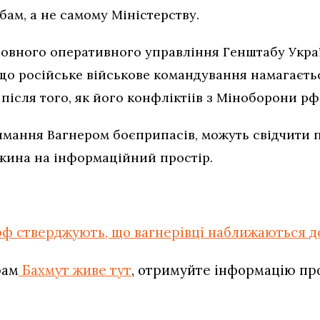
ам, а не самому Міністерству.
овного оперативного управління Генштабу Украї
 що російське військове командування намагаєть
ісля того, як його конфліктіів з Міноборони рф
мання Вагнером боєприпасів, можуть свідчити п
жина на інформаційний простір.
ф стверджують, що вагнерівці наближаються до
рам
Бахмут живе тут
, отримуйте інформацію про 