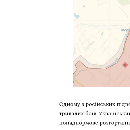
Одному з російських підро
тривалих боїв. Українськи
понаднормове розгортання