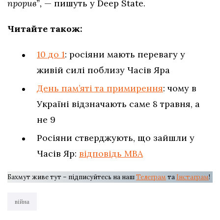
прорив”,
— пишуть у Deep State.
Читайте також:
10 до 1
: росіяни мають перевагу у
живій силі поблизу Часів Яра
День пам’яті та примирення
: чому в
Україні відзначають саме 8 травня, а
не 9
Росіяни стверджують, що зайшли у
Часів Яр:
відповідь МВА
Бахмут живе тут – підписуйтесь на наш
Телеграм
та
Інстаграм
!
війна