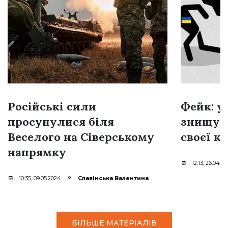
Російські сили
Фейк: у
просунулися біля
знищую
Веселого на Сіверському
своєї к
напрямку
12:13, 26.04.2
10:35, 09.05.2024
Славінська Валентина
БІЛЬШЕ МАТЕРІАЛІВ