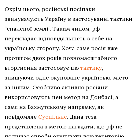
Окрім цього, російські посіпаки
звинувачують Україну в застосуванні тактики
“спаленої землі”. Таким чином, рф
перекладає відповідальність з себе на
українську сторону. Хоча саме росія вже
протягом двох років повномасштабного
вторгнення застосовує цю
тактику
,
знищуючи одне окуповане українське місто
за іншим. Особливо активно росіяни
використовують цей метод на Донбасі, а
саме на Бахмутському напрямку, як
повідомляє
Суспільне
. Дана теза
представлена з метою нагадати, що рф не
полишає спроби окупувати всю територію