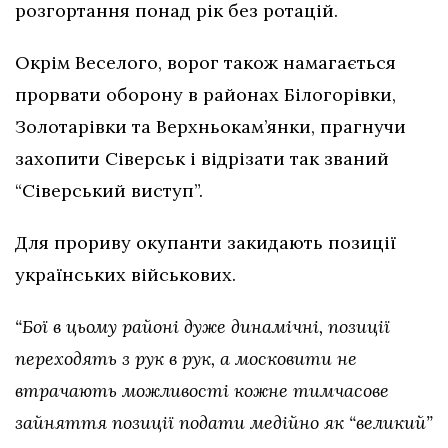
розгортання понад рік без ротацій.
Окрім Веселого, ворог також намагається
прорвати оборону в районах Білогорівки,
Золотарівки та Верхньокам’янки, прагнучи
захопити Сіверськ і відрізати так званий
“Сіверський виступ”.
Для прориву окупанти закидають позиції
українських військових.
“Бої в цьому районі дуже динамічні, позиції
переходять з рук в рук, а московити не
втрачають можливості кожне тимчасове
зайняття позиції подати медійно як “великий”