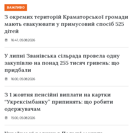
ВАЖЛИВО
З окремих територій Краматорської громади
мають евакуювати у примусовий спосіб 525
дітей
16:41, 05.08.2026
У липні Званівська сільрада провела одну
закупівлю на понад 255 тисяч гривень: що
придбали
16:00, 05.08.2026
З 1 жовтня пенсійні виплати на картки
“Укрексімбанку” припинять: що робити
одержувачам
15:00, 05.08.2026