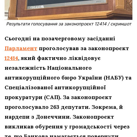
Результати голосування за законопроєкт 12414 / скриншот
Сьогодні на позачерговому засіданні
Парламент
проголосував за законопроєкт
12414
, який фактично ліквідовує
незалежність Національного
антикорупційного бюро України (НАБУ) та
Спеціалізованої антикорупційної
прокуратури (САП). За законопроєкт
проголосувало 263 депутати. Зокрема, й
нардепи з Донеччини. Законопроєкт
викликав обурення у громадськості
через
те, що Банкова намагається повернути