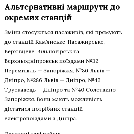
Альтернативні маршрути до
окремих станцій
Зміни стосуються пасажирів, які прямують
до станцій Кам’янське-Пасажирське,
Верхівцеве, Вільногірськ та
Верхньодніпровськ поїздами №32
Перемишль — Запоріжжя, №86 Львів —
Дніпро, №286 Львів — Дніпро, №42
Трускавець — Дніпро та №40 Солотвино —
Запоріжжя. Вони мають можливість
дістатися потрібних станцій
електропоїздами з Дніпра.
Доступні такі рейси: