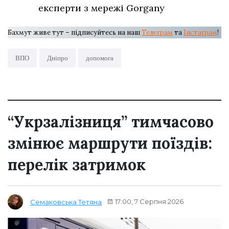
експерти з мережі Gorgany
Бахмут живе тут – підписуйтесь на наш
Телеграм
та
Інстаграм
!
ВПО
Дніпро
допомога
“Укрзалізниця” тимчасово
змінює маршрути поїздів:
перелік затримок
17:00, 7 Серпня 2026
Семаковська Тетяна