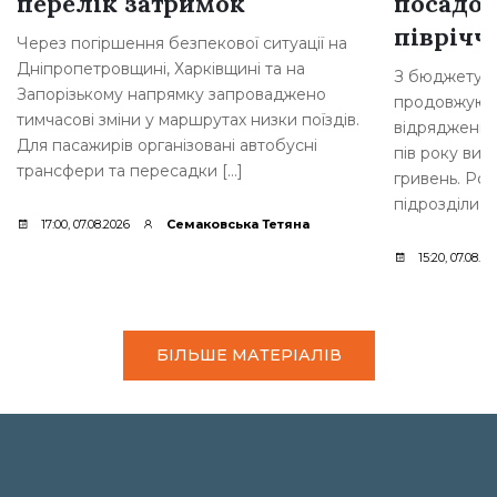
перелік затримок
посадов
півріччі
Через погіршення безпекової ситуації на
Дніпропетровщині, Харківщині та на
З бюджету Б
Запорізькому напрямку запроваджено
продовжують
тимчасові зміни у маршрутах низки поїздів.
відрядження 
Для пасажирів організовані автобусні
пів року вит
трансфери та пересадки […]
гривень. Роз
підрозділи м
17:00, 07.08.2026
Семаковська Тетяна
15:20, 07.08.20
БІЛЬШЕ МАТЕРІАЛІВ