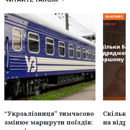
ВАЖЛИВО
“Укрзалізниця” тимчасово
Скільки
змінює маршрути поїздів:
на відр