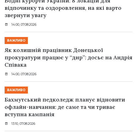
Водні курорти України: 8 локацій для
відпочинку та оздоровлення, на які варто
звернути увагу
14:00, 07.08.2026
ВАЖЛИВО
Як колишній працівник Донецької
прокуратури працює у “днр”: досьє на Андрія
Співака
14:00, 07.08.2026
ВАЖЛИВО
Бахмутський педколедж планує відновити
офлайн-навчання: де саме та чи триває
вступна кампанія
13:10, 07.08.2026