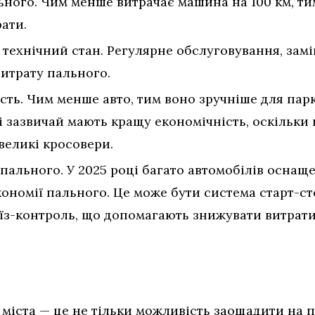
ьного. Чим менше витрачає машина на 100 км, ти
ати.
технічний стан. Регулярне обслуговування, замін
итрату пального.
сть. Чим менше авто, тим воно зручніше для пар
і зазвичай мають кращу економічність, оскільки 
 великі кросовери.
 пального. У 2025 році багато автомобілів оснащ
ономії пального. Це може бути система старт-ст
їз-контроль, що допомагають знижувати витрати
 міста — це не тільки можливість заощадити на п