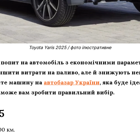
Toyota Yaris 2025 / фото ілюстративне
попит на автомобіль з економічними парамет
ншити витрати на паливо, але й знижують не
єте машину на
автобазар України
, яка буде і
оможе вам зробити правильний вибір.
5
00 км.