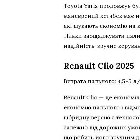
Toyota Yaris продовжує бу
маневрений хетчбек має н
які шукають економію на к
тільки заощаджувати палив
надійність, зручне керуван
Renault Clio 2025
Витрата пального: 4,5–5 л/
Renault Clio — це економі
економію пального і відм
гібридну версію з технол
залежно від дорожніх умов
що робить його зручним д