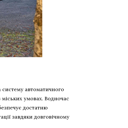
ма систему автоматичного
 міських умовах. Водночас
безпечує достатню
тації завдяки довговічному