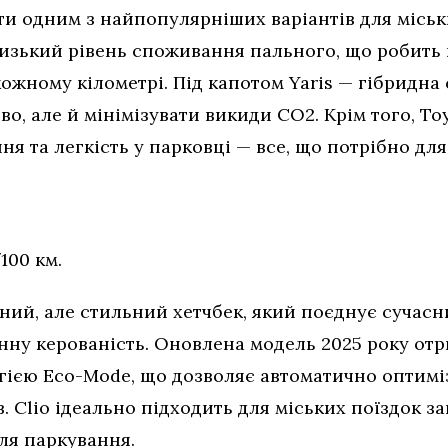
ти одним з найпопулярніших варіантів для міськ
изький рівень споживання пального, що робить й
ожному кілометрі. Під капотом Yaris — гібридна
о, але й мінімізувати викиди CO2. Крім того, To
ня та легкість у парковці — все, що потрібно для
100 км.
чний, але стильний хетчбек, який поєднує сучас
інну керованість. Оновлена модель 2025 року о
огією Eco-Mode, що дозволяє автоматично оптимі
. Clio ідеально підходить для міських поїздок з
ля паркування.