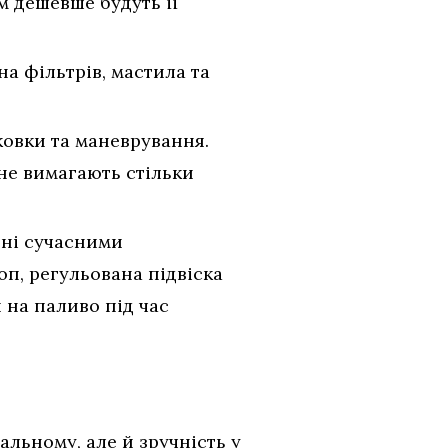
м дешевше будуть її
а фільтрів, мастила та
ковки та маневрування.
не вимагають стільки
ені сучасними
оп, регульована підвіска
 на паливо під час
альному, але й зручність у