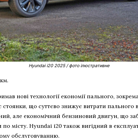
Hyundai i20 2025 / фото ілюстративне
км.
тримав нові технології економії пального, зокре
 стоянки, що суттєво знижує витрати пального в
ний, але економічний бензиновий двигун, що за
и по місту. Hyundai i20 також вигідний в експлуа
ному обслуговуванню.