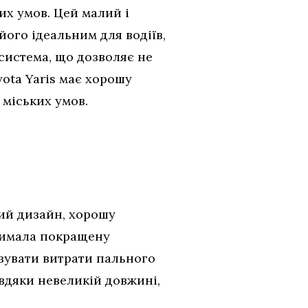
их умов. Цей малий і
ого ідеальним для водіїв,
 система, що дозволяє не
yota Yaris має хорошу
 міських умов.
ний дизайн, хорошу
тримала покращену
зувати витрати пального
авдяки невеликій довжині,