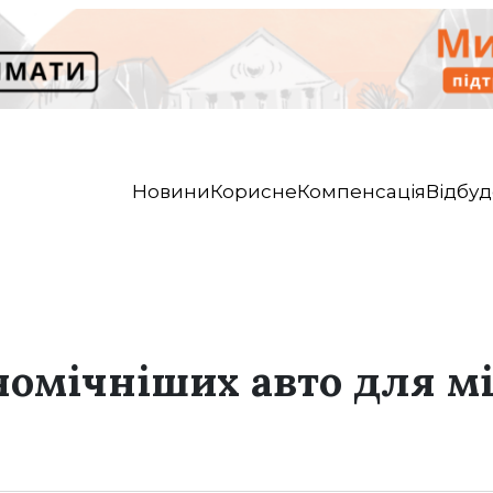
Новини
Корисне
Компенсація
Відбуд
омічніших авто для мі