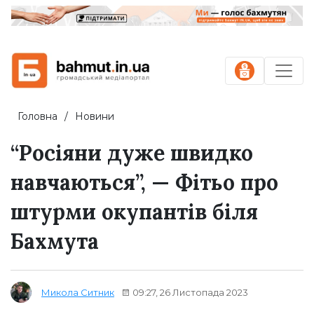
Головна
Новини
“Росіяни дуже швидко
навчаються”, — Фітьо про
штурми окупантів біля
Бахмута
09:27, 26 Листопада 2023
Микола Ситник