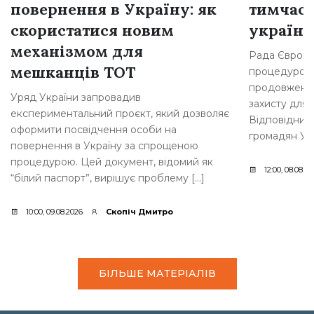
повернення в Україну: як
тимчасо
скористатися новим
українц
механізмом для
Рада Європе
мешканців ТОТ
процедурою 
продовження
Уряд України запровадив
захисту для 
експериментальний проєкт, який дозволяє
Відповідний
оформити посвідчення особи на
громадян Укр
повернення в Україну за спрощеною
процедурою. Цей документ, відомий як
12:00, 08.08.2
“білий паспорт”, вирішує проблему […]
10:00, 09.08.2026
Скопіч Дмитро
БІЛЬШЕ МАТЕРІАЛІВ