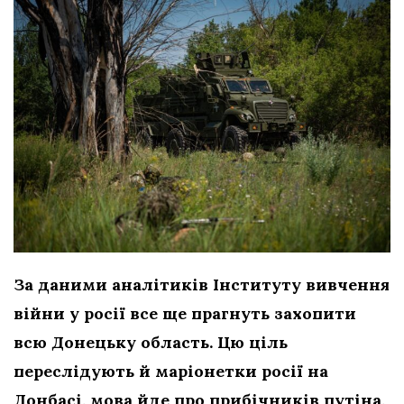
За даними аналітиків Інституту вивчення
війни у росії все ще прагнуть захопити
всю Донецьку область. Цю ціль
переслідують й маріонетки росії на
Донбасі, мова йде про прибічників путіна,