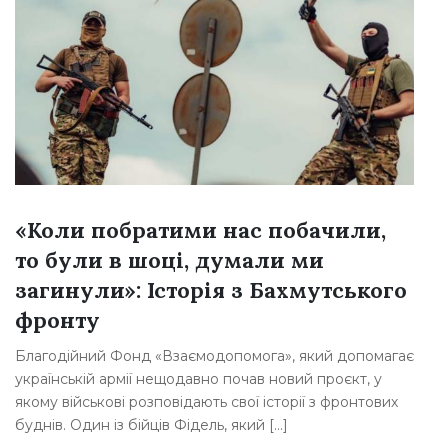
«Коли побратими нас побачили,
то були в шоці, думали ми
загинули»: Історія з Бахмутського
фронту
У
к
Благодійний Фонд «Взаємодопомога», який допомагає
п
українській армії нещодавно почав новий проєкт, у
о
якому військові розповідають свої історії з фронтових
[
буднів. Один із бійців Фідель, який […]