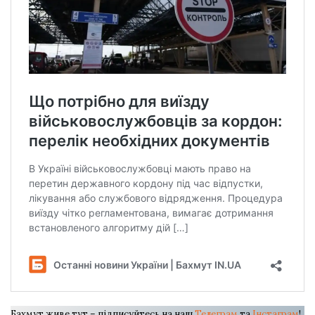
Бахмут живе тут – підписуйтесь на наш
Телеграм
та
Інстаграм
!