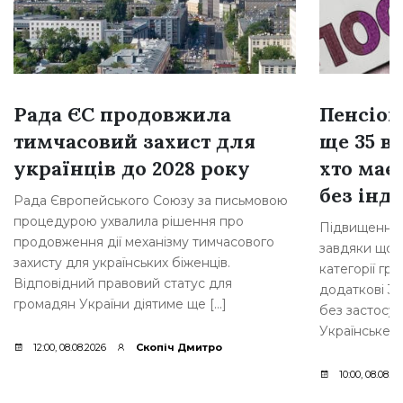
Рада ЄС продовжила
Пенсіон
тимчасовий захист для
ще 35 ві
українців до 2028 року
хто має
без інде
Рада Європейського Союзу за письмовою
процедурою ухвалила рішення про
Підвищення 
продовження дії механізму тимчасового
завдяки щорі
захисту для українських біженців.
категорії гр
Відповідний правовий статус для
додаткові 35
громадян України діятиме ще […]
без застосув
Українське [
12:00, 08.08.2026
Скопіч Дмитро
10:00, 08.08.2