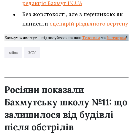
редакція Бахмут IN.UA
Без жорстокості, але з перчинкою: як
написати
сценарій різдвяного вертепу
Бахмут живе тут – підписуйтесь на наш
Телеграм
та
Інстаграм
!
війна
ЗСУ
Росіяни показали
Бахмутську школу №11: що
залишилося від будівлі
після обстрілів