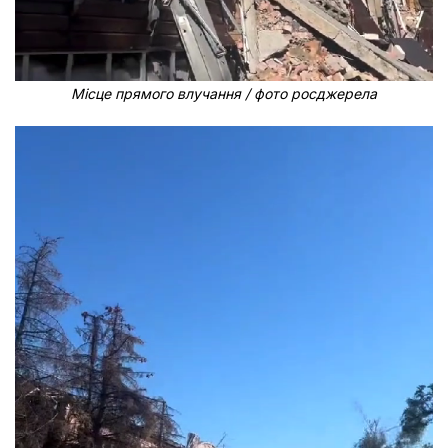
Місце прямого влучання / фото росджерела