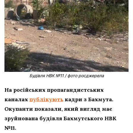
Будівля НВК №11 / фото росджерела
На російських пропагандистських
каналах
публікують
кадри з Бахмута.
Окупанти показали, який вигляд має
зруйнована будівля Бахмутського НВК
№11.