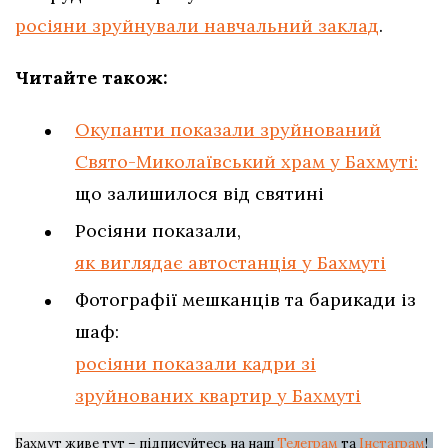
росіяни зруйнували навчальний заклад
.
Читайте також:
Окупанти показали зруйнований
Свято-Миколаївський храм у Бахмуті:
що залишилося від святині
Росіяни показали,
як виглядає автостанція у Бахмуті
Фотографії мешканців та барикади із
шаф:
росіяни показали кадри зі
зруйнованих квартир у Бахмуті
Бахмут живе тут – підписуйтесь на наш
Телеграм
та
Інстаграм
!