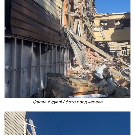
Фасад будівлі / фото росджерела