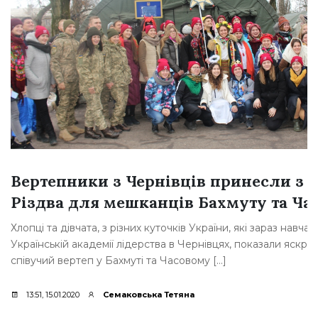
Вертепники з Чернівців принесли з 
Різдва для мешканців Бахмуту та Час
Хлопці та дівчата, з різних куточків України, які зараз навча
Українській академії лідерства в Чернівцях, показали яскра
співучий вертеп у Бахмуті та Часовому […]
13:51, 15.01.2020
Семаковська Тетяна