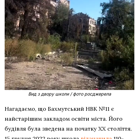
Вид з двору школи / фото росджерела
Нагадаємо, що Бахмутський НВК №11 є
найстарішим закладом освіти міста. Його
будівля була зведена на початку ХХ століття.
15 грудня 2022 року школа
відзначила
110-