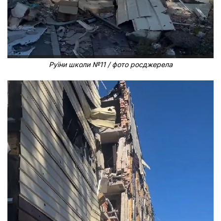
Руїни школи №11 / фото росджерела