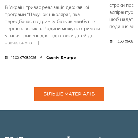
строки прове
В Україні триває реалізація державної
аспірантури.
програми “Пакунок школяра”, яка
щоб надати 
передбачає підтримку батьків майбутніх
подання заяв
першокласників. Родини можуть отримати
5 тисяч гривень для підготовки дітей до
13:30, 06.08.2
навчального […]
12:00, 07.08.2026
Скопіч Дмитро
БІЛЬШЕ МАТЕРІАЛІВ