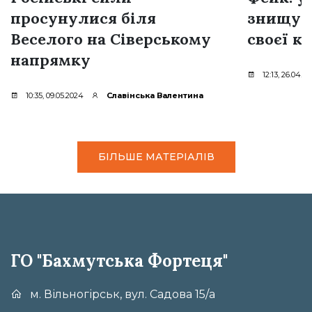
просунулися біля
знищую
Веселого на Сіверському
своєї к
напрямку
12:13, 26.04.2
10:35, 09.05.2024
Славінська Валентина
БІЛЬШЕ МАТЕРІАЛІВ
ГО "Бахмутська Фортеця"
м. Вільногірськ, вул. Садова 15/а