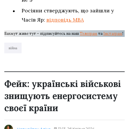
Росіяни стверджують, що зайшли у
Часів Яр:
відповідь МВА
Бахмут живе тут – підписуйтесь на наш
Телеграм
та
Інстаграм
!
війна
Фейк: українські військові
знищують енергосистему
своєї країни
12:13, 26 Квітня 2024
Чорнойван Аліна