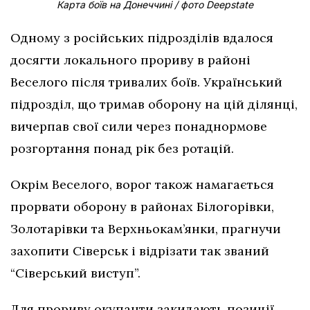
Карта боїв на Донеччині / фото Deepstate
Одному з російських підрозділів вдалося
досягти локального прориву в районі
Веселого після тривалих боїв. Український
підрозділ, що тримав оборону на цій ділянці,
вичерпав свої сили через понаднормове
розгортання понад рік без ротацій.
Окрім Веселого, ворог також намагається
прорвати оборону в районах Білогорівки,
Золотарівки та Верхньокам’янки, прагнучи
захопити Сіверськ і відрізати так званий
“Сіверський виступ”.
Для прориву окупанти закидають позиції