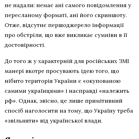
не надали: немає ані самого повідомлення у
пересланому форматі, ані його скриншоту.
Отже, відсутнє першоджерело інформації
про обстріли, що вже викликає сумніви в її
достовірності.
До того ж у характерній для російських ЗМІ
манері вкотре просувають ідею того, що
нібито територія України є «окупованою
самими українцями» і насправді «належить
рф». Однак, звісно, це лише примітивний
спосіб наголосити на тому, що Україну треба
«звільняти» від української влади.