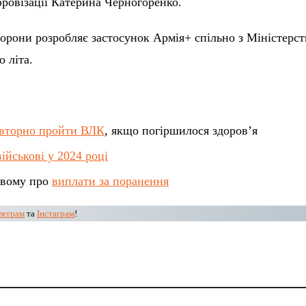
ровізації Катерина Черногоренко.
орони розробляє застосунок Армія+ спільно з Міністерс
о літа.
вторно пройти ВЛК
, якщо погіршилося здоров’я
військові у 2024 році
овому про
виплати за поранення
леграм
та
Інстаграм
!