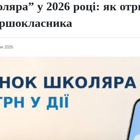
яра” у 2026 році: як отр
ершокласника
ня 2026