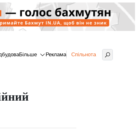
дбудова
Більше
Реклама
Спільнота
ійний