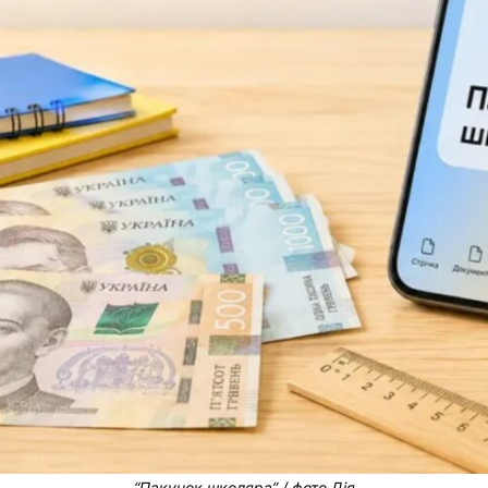
“Пакунок школяра” / фото Дія