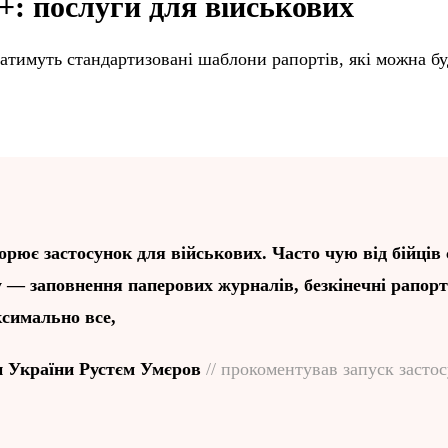
+: послуги для військових
атимуть стандартизовані шаблони рапортів, які можна бу
рює застосунок для військових. Часто чую від бійців
у — заповнення паперових журналів, безкінечні рапо
симально все,
и України Рустєм Умєров
// прокоментував запуск засто