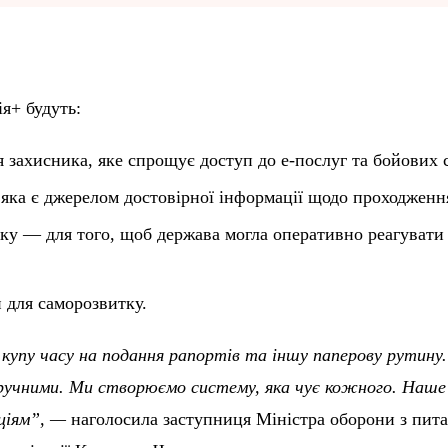
ія+ будуть:
 захисника, яке спрощує доступ до е-послуг та бойових 
 яка є джерелом достовірної інформації щодо проходженн
ку — для того, щоб держава могла оперативно реагувати
 для саморозвитку.
купу часу на подання рапортів та іншу паперову рутину
учними. Ми створюємо систему, яка чує кожного. Наше
аціям”,
—
наголосила заступниця Міністра оборони з пита