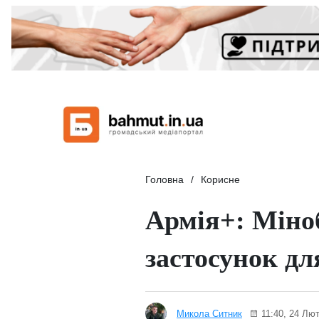
Головна
Корисне
Армія+: Міно
застосунок дл
Микола Ситник
11:40, 24 Лют