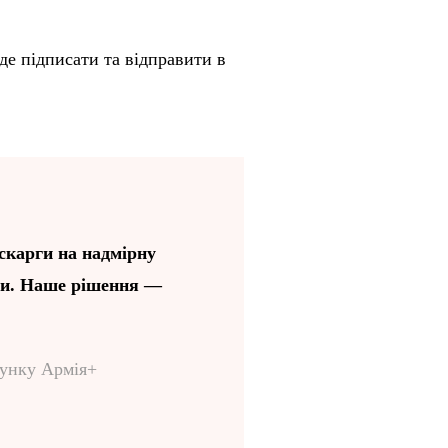
де підписати та відправити в
 скарги на надмірну
рти. Наше рішення —
сунку Армія+