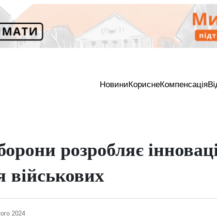
Новини
Корисне
Компенсація
Ві
борони розробляє інновац
я військових
ого 2024