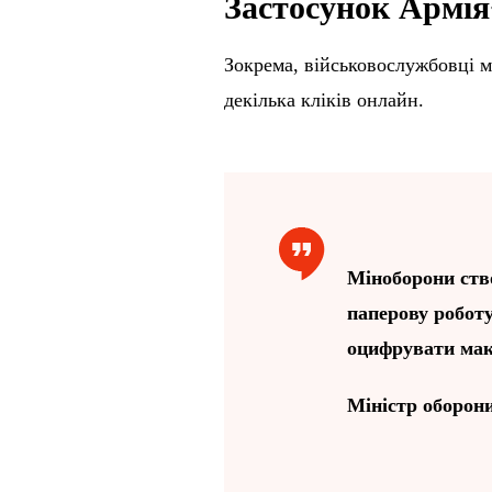
Застосунок Армія
Зокрема, військовослужбовці м
декілька кліків онлайн.
Міноборони ство
паперову робот
оцифрувати мак
Міністр оборон