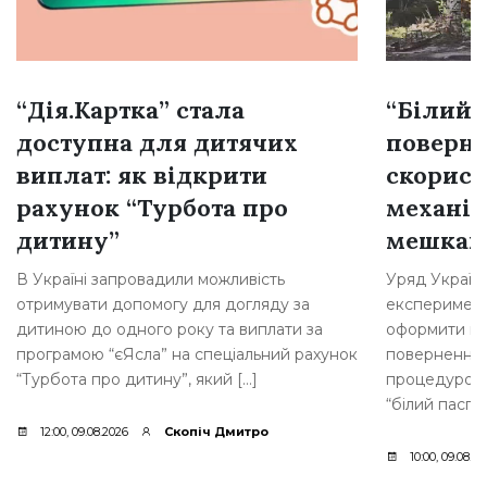
“Дія.Картка” стала
“Білий 
доступна для дитячих
поверне
виплат: як відкрити
скорист
рахунок “Турбота про
механі
дитину”
мешкан
В Україні запровадили можливість
Уряд Україн
отримувати допомогу для догляду за
експеримент
дитиною до одного року та виплати за
оформити по
програмою “єЯсла” на спеціальний рахунок
повернення 
“Турбота про дитину”, який […]
процедурою.
“білий паспо
12:00, 09.08.2026
Скопіч Дмитро
10:00, 09.08.2