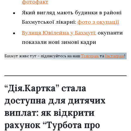
фотофакт
Який вигляд мають будинки в районі
Бахмутської лікарні:
фото з окупації
Вулиця Ювілейна у Бахмуті:
окупанти
показали нові зимові кадри
Бахмут живе тут – підписуйтесь на наш
Телеграм
та
Інстаграм
!
“Дія.Картка” стала
доступна для дитячих
виплат: як відкрити
рахунок “Турбота про