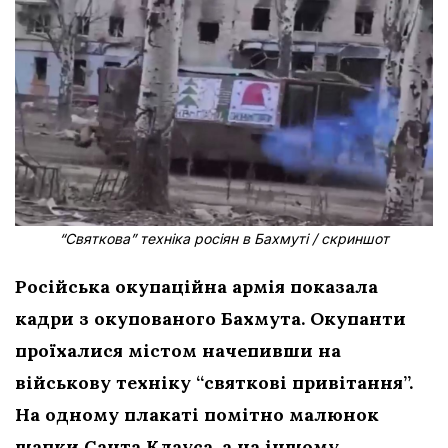
“Святкова” техніка росіян в Бахмуті / скриншот
Російська окупаційна армія показала
кадри з окупованого Бахмута. Окупанти
проїхалися містом начепивши на
військову техніку “святкові привітання”.
На одному плакаті помітно малюнок
шапки Санта Клауса, а на іншому