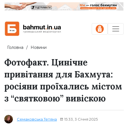
Головна
Новини
Фотофакт. Цинічне
привітання для Бахмута:
росіяни проїхались містом
з “святковою” вивіскою
15:33, 3 Січня 2025
Семаковська Тетяна