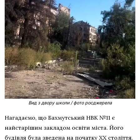
Вид з двору школи / фото росджерела
Нагадаємо, що Бахмутський НВК №11 є
найстарішим закладом освіти міста. Його
будівля була зведена на початку ХХ століття.