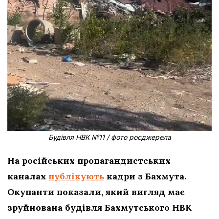
Будівля НВК №11 / фото росджерела
На російських пропагандистських
каналах
публікують
кадри з Бахмута.
Окупанти показали, який вигляд має
зруйнована будівля Бахмутського НВК