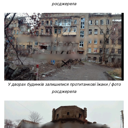
росджерела
У дворах будинків залишилися протитанкові їжаки / фото
росджерела