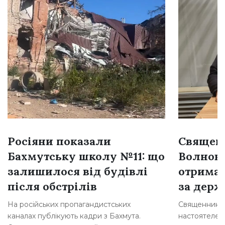
Росіяни показали
Священн
Бахмутську школу №11: що
Волнова
залишилося від будівлі
отримав
після обстрілів
за держ
На російських пропагандистських
Священника з
каналах публікують кадри з Бахмута.
настоятелем 