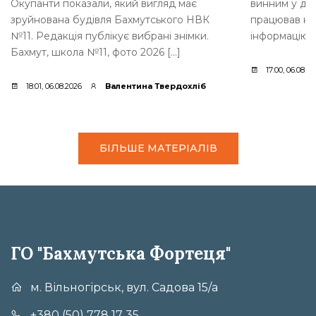
Окупанти показали, який вигляд має
винним у дер
зруйнована будівля Бахмутського НВК
працював на
№11. Редакція публікує вибрані знімки.
інформацію 
Бахмут, школа №11, фото 2026 […]
17:00, 06.08.2
18:01, 06.08.2026
Валентина Твердохліб
БІЛЬШЕ МАТЕРІАЛІВ
ГО "Бахмутська Фортеця"
м. Вільногірськ, вул. Садова 15/а
+380 (50) 778 17 35