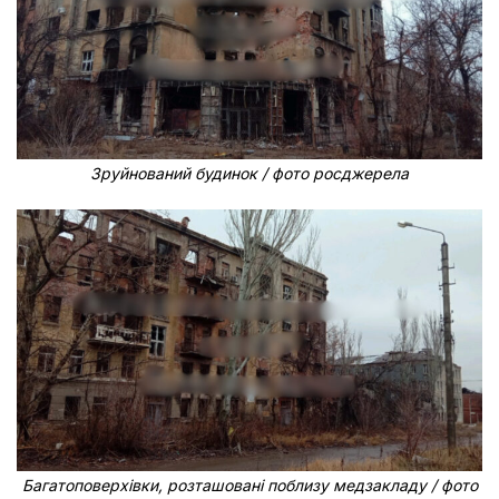
Зруйнований будинок / фото росджерела
Багатоповерхівки, розташовані поблизу медзакладу / фото