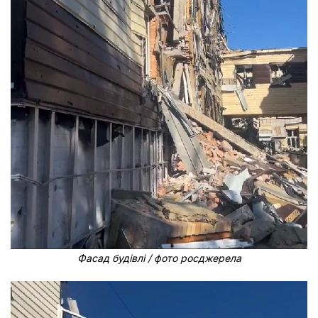
Фасад будівлі / фото росджерела