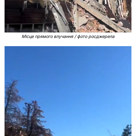
Місце прямого влучання / фото росджерела