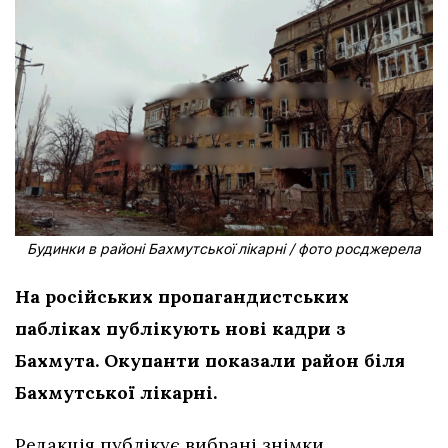
Будинки в районі Бахмутської лікарні / фото росджерела
На російських пропагандистських
пабліках публікують нові кадри з
Бахмута. Окупанти показали район біля
Бахмутської лікарні.
Редакція публікує вибрані знімки.