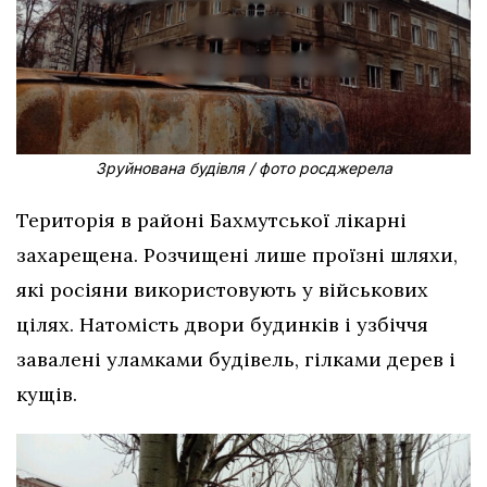
Зруйнована будівля / фото росджерела
Територія в районі Бахмутської лікарні
захарещена. Розчищені лише проїзні шляхи,
які росіяни використовують у військових
цілях. Натомість двори будинків і узбіччя
завалені уламками будівель, гілками дерев і
кущів.