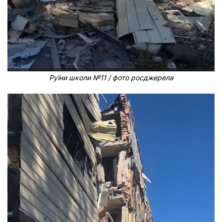
Руїни школи №11 / фото росджерела