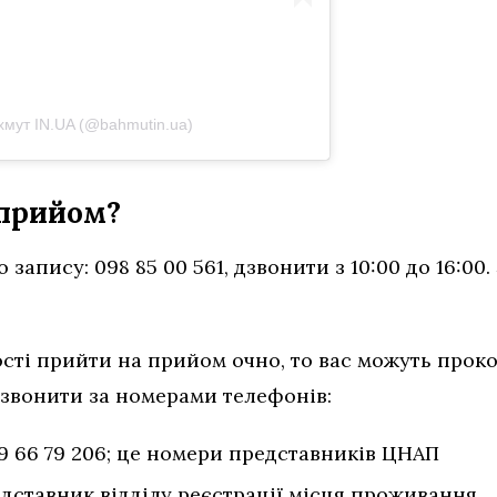
хмут IN.UA (@bahmutin.ua)
 прийом?
апису: 098 85 00 561, дзвонити з 10:00 до 16:00
сті прийти на прийом очно, то вас можуть прок
Дзвонити за номерами телефонів:
99 66 79 206; це номери представників ЦНАП
редставник відділу реєстрації місця проживання