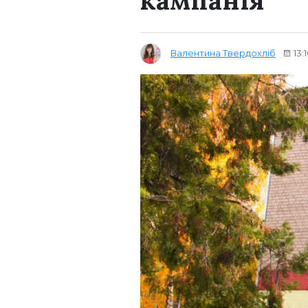
Валентина Твердохліб
13: