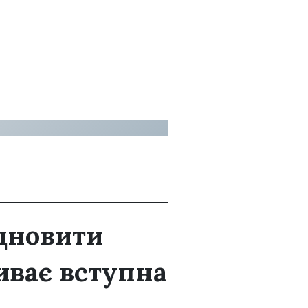
дновити
иває вступна