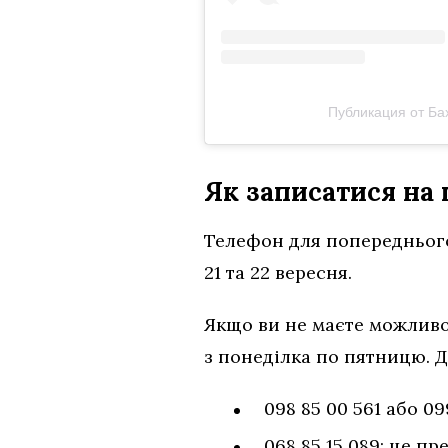
Публикация от Ба
Як записатися на
Телефон для попереднього з
21 та 22 вересня.
Якщо ви не маєте можливо
з понеділка по пятницю. 
098 85 00 561 або 0
068 85 15 089; це п