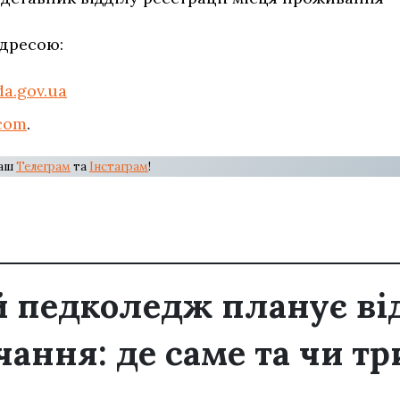
адресою:
a.gov.ua
com
.
наш
Телеграм
та
Інстаграм
!
 педколедж планує ві
ання: де саме та чи тр