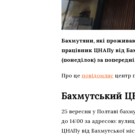
Бахмутяни, які прожива
працівник ЦНАПу від Бах
(понеділок) за попередн
Про це
повідомляє
центр п
Бахмутський Ц
25 вересня у Полтаві бахм
до 14:00 за адресою: вули
ЦНАПу від Бахмутської мі