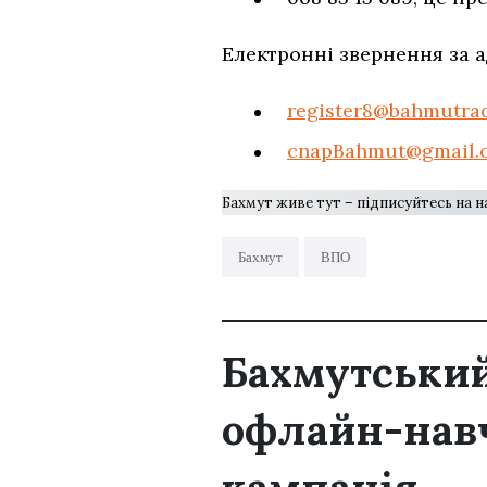
Електронні звернення за 
register8@bahmutrad
cnapBahmut@gmail.
Бахмут живе тут – підписуйтесь на 
Бахмут
ВПО
Бахмутський
офлайн-навч
кампанія