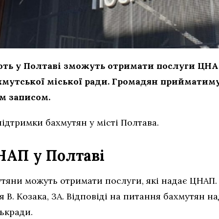
ють у Полтаві зможуть отримати послуги ЦН
мутської міської ради. Громадян прийматиму
ім записом.
ідтримки бахмутян у місті Полтава.
НАП у Полтаві
утяни можуть отримати послуги, які надає ЦНАП.
ця В. Козака, 3А. Відповіді на питання бахмутян 
ськради.