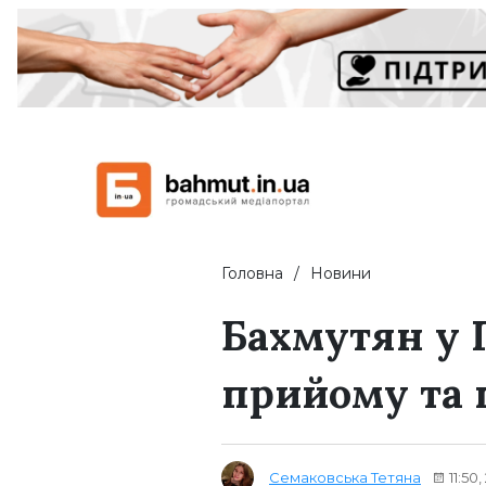
Головна
Новини
Бахмутян у 
прийому та 
Семаковська Тетяна
11:50