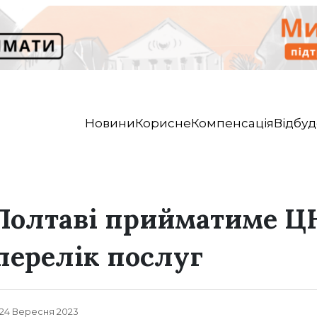
Новини
Корисне
Компенсація
Відбуд
Полтаві прийматиме Ц
перелік послуг
, 24 Вересня 2023