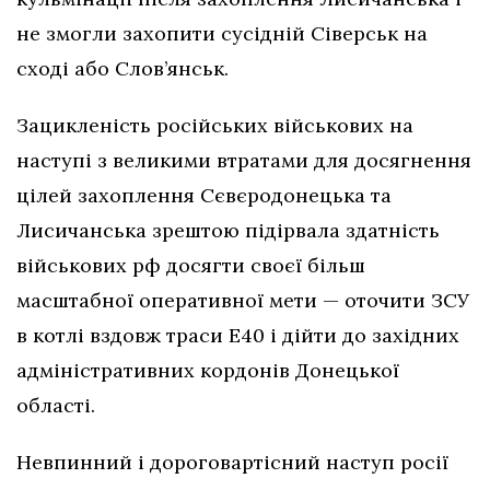
не змогли захопити сусідній Сіверськ на
сході або Слов’янськ.
Зацикленість російських військових на
наступі з великими втратами для досягнення
цілей захоплення Сєвєродонецька та
Лисичанська зрештою підірвала здатність
військових рф досягти своєї більш
масштабної оперативної мети — оточити ЗСУ
в котлі вздовж траси Е40 і дійти до західних
адміністративних кордонів Донецької
області.
Невпинний і дороговартісний наступ росії