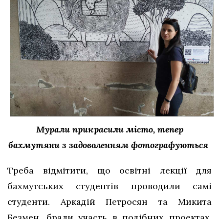
Мурали прикрасили місто, тепер
бахмутяни
з задоволенням фотографуються
Треба відмітити, що освітні лекції для
бахмутських студентів проводили самі
студенти. Аркадій Петросян та Микита
Безмен, брали участь в подібних проектах,