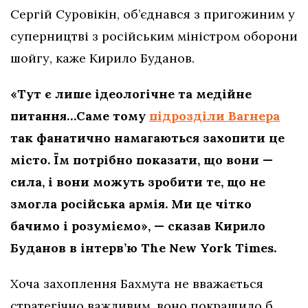
Сергій Суровікін, об’єднався з пригожиним у
суперництві з російським міністром оборони
шойгу, каже Кирило Буданов.
«Тут є лише ідеологічне та медійне
питання…Саме тому
підрозділи Вагнера
так фанатично намагаються захопити це
місто. Їм потрібно показати, що вони —
сила, і вони можуть зробити те, що не
змогла російська армія. Ми це чітко
бачимо і розуміємо», — сказав Кирило
Буданов в інтерв’ю The New York Times.
Хоча захоплення Бахмута не вважається
стратегічно важливим, воно покращило б