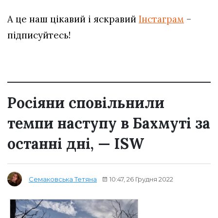
А це наш цікавий і яскравий
Інстаграм
–
підписуйтесь!
Росіяни сповільнили
темпи наступу в Бахмуті за
останні дні, — ISW
10:47, 26 Грудня 2022
Семаковська Тетяна