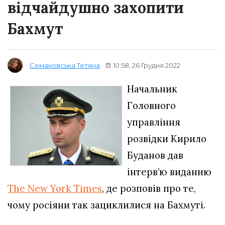
відчайдушно захопити
Бахмут
10:58, 26 Грудня 2022
Семаковська Тетяна
Начальник
Головного
управління
розвідки Кирило
Буданов дав
інтерв’ю виданню
The New York Times
, де розповів про те,
чому росіяни так зациклилися на Бахмуті.