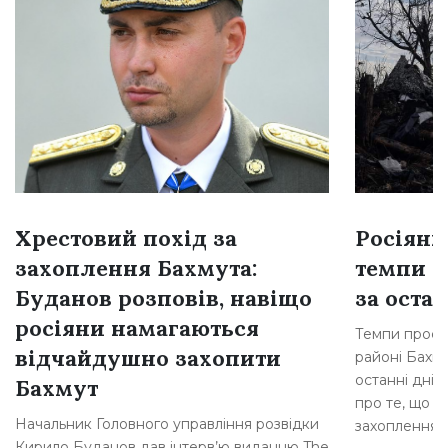
Хрестовий похід за
Росіяни
захоплення Бахмута:
темпи н
Буданов розповів, навіщо
за остан
росіяни намагаються
Темпи просув
відчайдушно захопити
районі Бахму
останні дні,
Бахмут
про те, що р
Начальник Головного управління розвідки
захоплення [
Кирило Буданов дав інтерв’ю виданню The