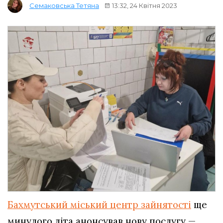
13:32, 24 Квітня 2023
Семаковська Тетяна
Бахмутський міський центр зайнятості
ще
минулого літа анонсував нову послугу —