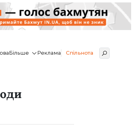
ова
Більше
Реклама
Спільнота
роди