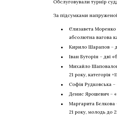
Обслуговували турнір судд
За підсумками напруженої
Єлизавета Моренко – 
абсолютна вагова ка
Кирило Шарапов – два
Іван Буторін – дві «
Михайло Шаповалов –
21 року, категорія +1
Софія Рудковська – «
Денис Ярошевич – «б
Маргарита Бєлкова –
21 року, молодь до 2