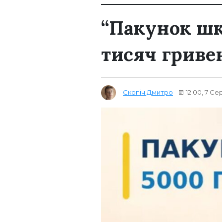
“Пакунок шко
тисяч гриве
Скопіч Дмитро
12:00, 7 Се