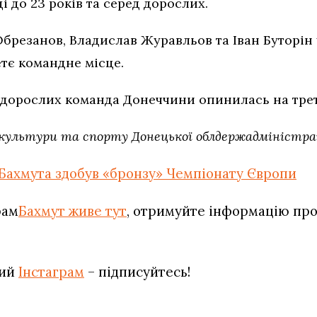
і до 23 років та серед дорослих.
брезанов, Владислав Журавльов та Іван Буторін
тє командне місце.
д дорослих команда Донеччини опинилась на трет
 культури та спорту Донецької облдержадміністра
 Бахмута здобув «бронзу» Чемпіонату Європи
рам
Бахмут живе тут
, отримуйте інформацію про 
вий
Інстаграм
– підписуйтесь!