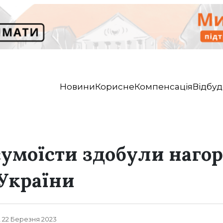
Новини
Корисне
Компенсація
Відбуд
сумоїсти здобули наго
України
, 22 Березня 2023