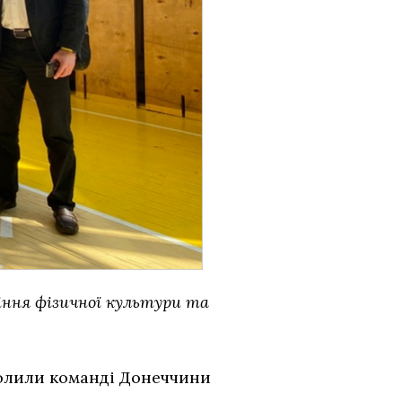
іння фізичної культури та
волили команді Донеччини