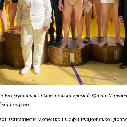
 Бахмутської і Слов’янської громад. Фото: Управл
дміністрації
ої, Єлизавети Моренко і Софії Рудковської доз