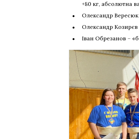
+80 кг, абсолютна ва
Олександр Вересюк –
Олександр Козирєв –
Іван Обрезанов – «бр