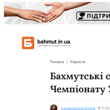
Головна
Корисне
Бахмутські 
Чемпіонату 
Семаковська Тетяна
17:00