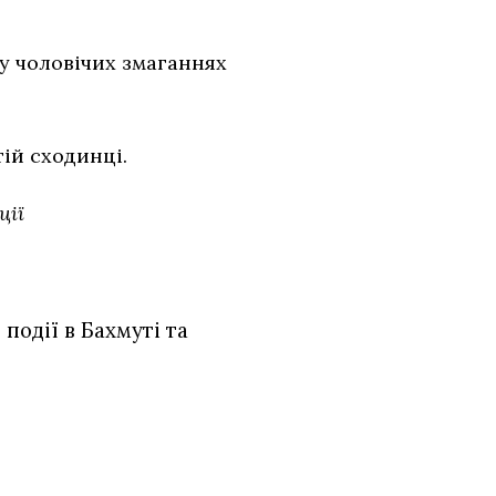
 у чоловічих змаганнях
ій сходинці.
ції
події в Бахмуті та