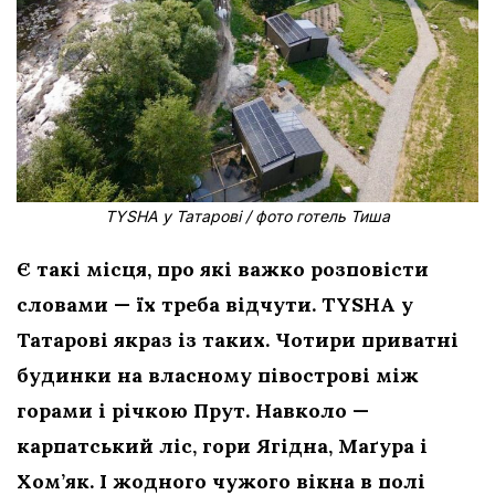
TYSHA у Татарові / фото готель Тиша
Є такі місця, про які важко розповісти
словами — їх треба відчути. TYSHA у
Татарові якраз із таких. Чотири приватні
будинки на власному півострові між
горами і річкою Прут. Навколо —
карпатський ліс, гори Ягідна, Маґура і
Хом’як. І жодного чужого вікна в полі