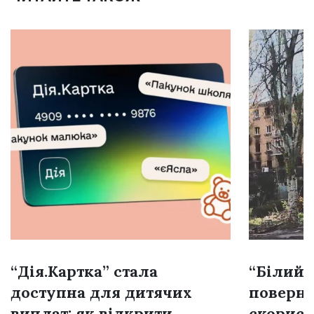
“Дія.Картка” стала
“Білий 
доступна для дитячих
поверне
виплат: як відкрити
скорист