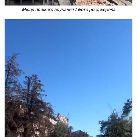
Місце прямого влучання / фото росджерела