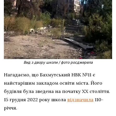
Вид з двору школи / фото росджерела
Нагадаємо, що Бахмутський НВК №11 є
найстарішим закладом освіти міста. Його
будівля була зведена на початку ХХ століття.
15 грудня 2022 року школа
відзначила
110-
річчя.