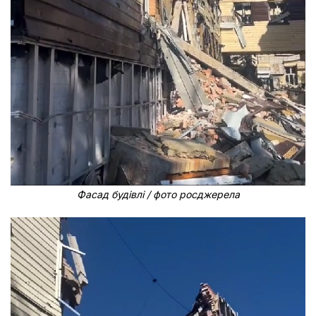
Фасад будівлі / фото росджерела