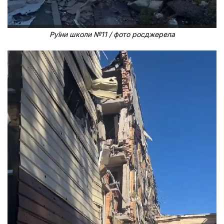
Руїни школи №11 / фото росджерела