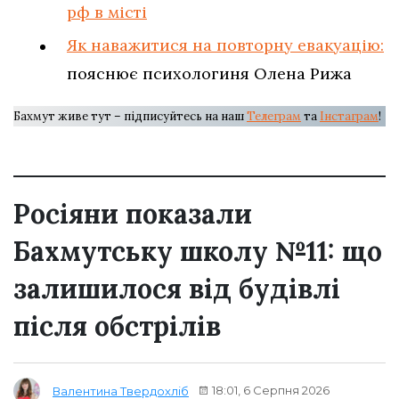
рф в місті
Як наважитися на повторну евакуацію:
пояснює психологиня Олена Рижа
Бахмут живе тут – підписуйтесь на наш
Телеграм
та
Інстаграм
!
Росіяни показали
Бахмутську школу №11: що
залишилося від будівлі
після обстрілів
18:01, 6 Серпня 2026
Валентина Твердохліб