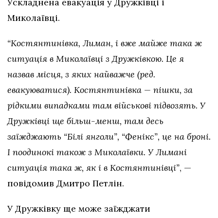
Ускладнена евакуація у Дружківці і
Миколаївці.
“Костянтинівка, Лиман, і вже майже така ж
ситуація в Миколаївці з Дружківкою. Це я
назвав місця, з яких найважче (ред.
евакуюватися). Костянтинівка — пішки, за
рідкими випадками там військові підвозять. У
Дружківці ще більш-менш, там десь
заїжджають “Білі янголи”, “Фенікс”, це на броні.
І поодинокі також з Миколаївки. У Лимані
ситуація така ж, як і в Костянтинівці”
, —
повідомив Дмитро Петлін.
У Дружківку ще може заїжджати