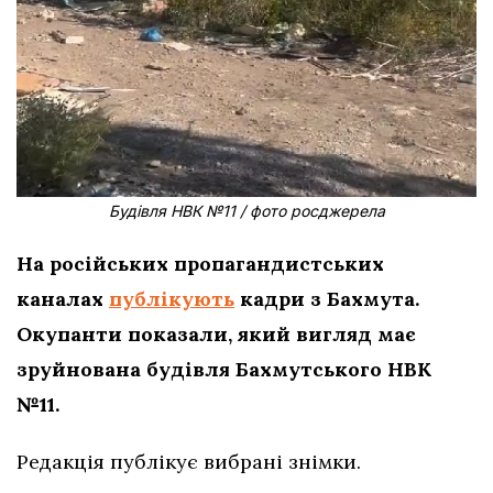
Будівля НВК №11 / фото росджерела
На російських пропагандистських
каналах
публікують
кадри з Бахмута.
Окупанти показали, який вигляд має
зруйнована будівля Бахмутського НВК
№11.
Редакція публікує вибрані знімки.