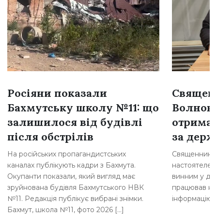
Росіяни показали
Священн
Бахмутську школу №11: що
Волнова
залишилося від будівлі
отримав
після обстрілів
за держ
На російських пропагандистських
Священника з
каналах публікують кадри з Бахмута.
настоятелем 
Окупанти показали, який вигляд має
винним у дер
зруйнована будівля Бахмутського НВК
працював на
№11. Редакція публікує вибрані знімки.
інформацію 
Бахмут, школа №11, фото 2026 […]