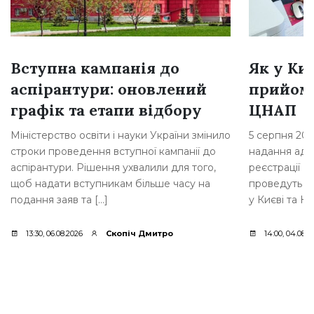
Вступна кампанія до
Як у Ки
аспірантури: оновлений
прийом
графік та етапи відбору
ЦНАП
Міністерство освіти і науки України змінило
5 серпня 202
строки проведення вступної кампанії до
надання адмі
аспірантури. Рішення ухвалили для того,
реєстрації Б
щоб надати вступникам більше часу на
проведуть п
подання заяв та […]
у Києві та Ки
13:30, 06.08.2026
Скопіч Дмитро
14:00, 04.08.2