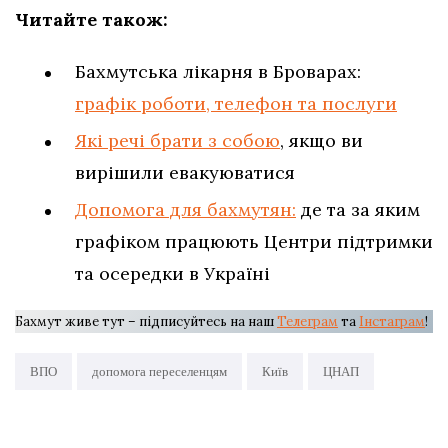
Читайте також:
Бахмутська лікарня в Броварах:
графік роботи, телефон та послуги
Які речі брати з собою
, якщо ви
вирішили евакуюватися
Допомога для бахмутян:
де та за яким
графіком працюють Центри підтримки
та осередки в Україні
Бахмут живе тут – підписуйтесь на наш
Телеграм
та
Інстаграм
!
ВПО
допомога переселенцям
Київ
ЦНАП