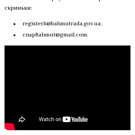
скриньки:
register8@bahmutrada.gov.ua
;
cnapBahmut@gmail.com
.