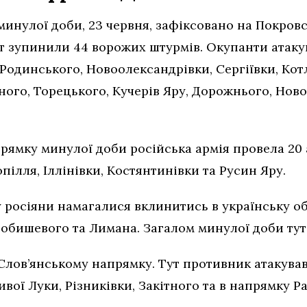
минулої доби, 23 червня, зафіксовано на Покров
т зупинили 44 ворожих штурмів. Окупанти атаку
Родинського, Новоолександрівки, Сергіївки, Кот
ого, Торецького, Кучерів Яру, Дорожнього, Ново
рямку минулої доби російська армія провела 20 
пілля, Іллінівки, Костянтинівки та Русин Яру.
росіяни намагалися вклинитись в українську о
обишевого та Лимана. Загалом минулої доби тут 
Слов’янському напрямку. Тут противник атакував
вої Луки, Різниківки, Закітного та в напрямку Р