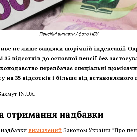
Пенсійні виплати / фото НБУ
ве не лише завдяки щорічній індексації. Окр
 35 відсотків до основної пенсії без застосу
законодавство передбачає спеціальні щомісячн
у на 35 відсотків і більше від встановленого
Бахмут IN.UA.
на отримання надбавки
ї надбавки
визначений
Законом України “Про пенс