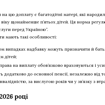
на цю доплату є багатодітні матері, які народи
 віку щонайменше п’ятьох дітей. Ця норма регул
слуги перед Україною”.
и мають такі особливості:
ом випадках надбавку можуть призначити й батьк
м дітей;
права на виплату обов’язково враховуються і уси
 додатково до основної пенсії, незалежно від т
інвалідністю, за вислугою років чи у зв’язку з вт
2026 році