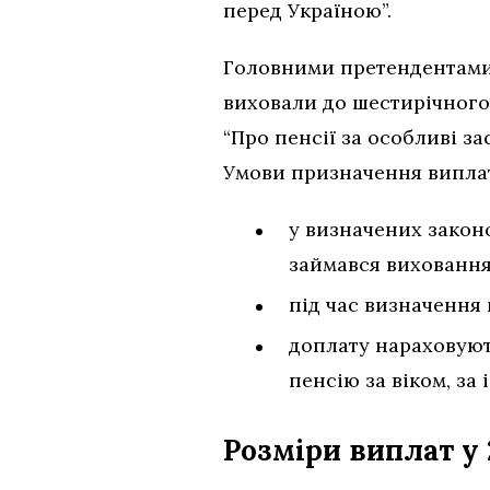
перед Україною”.
Головними претендентами 
виховали до шестирічного
“Про пенсії за особливі за
Умови призначення виплат
у визначених закон
займався виховання
під час визначення 
доплату нараховують
пенсію за віком, за 
Розміри виплат у 