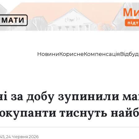
Новини
Корисне
Компенсація
Відбуд
і за добу зупинили ма
 окупанти тиснуть най
45, 24 Червня 2026