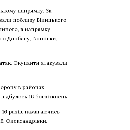
ському напрямку. За
вали поблизу Білицького,
линого, в напрямку
го Донбасу, Ганнівки,
атак. Окупанти атакували
борону в районах
відбулось 16 боєзіткнень.
 16 разів, намагаючись
ай-Олександрівки.