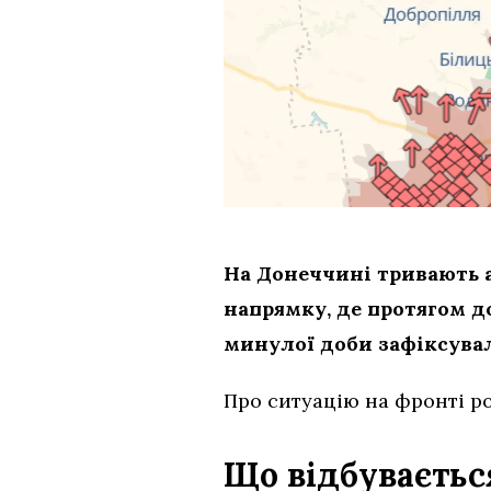
На Донеччині тривають а
напрямку, де протягом д
минулої доби зафіксувал
Про ситуацію на фронті ро
Що відбуваєтьс