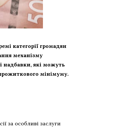
емі категорії громадян
вання механізму
і надбавки, які можуть
 прожиткового мінімуму.
ії за особливі заслуги