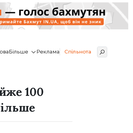
ова
Більше
Реклама
Спільнота
йже 100
більше