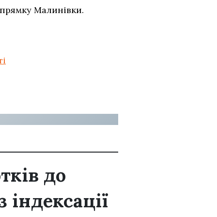
апрямку Малинівки.
ті
тків до
з індексації