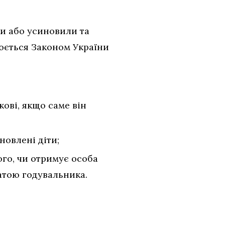
ли або усиновили та
юється Законом України
ові, якщо саме він
новлені діти;
ого, чи отримує особа
ратою годувальника.