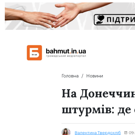
Головна
Новини
На Донеччин
штурмів: де
Валентина Твердохліб
09: