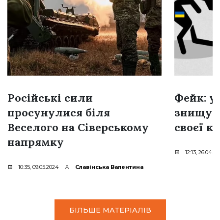
Російські сили
Фейк: у
просунулися біля
знищую
Веселого на Сіверському
своєї к
напрямку
12:13, 26.04.2
10:35, 09.05.2024
Славінська Валентина
БІЛЬШЕ МАТЕРІАЛІВ