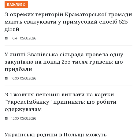
ВАЖЛИВО
З окремих територій Краматорської громади
мають евакуювати у примусовий спосіб 525
дітей
16:41, 05.08.2026
У липні Званівська сільрада провела одну
закупівлю на понад 255 тисяч гривень: що
придбали
16:00, 05.08.2026
З 1 жовтня пенсійні виплати на картки
“Укрексімбанку” припинять: що робити
одержувачам
15:00, 05.08.2026
Українські родини в Польщі можуть