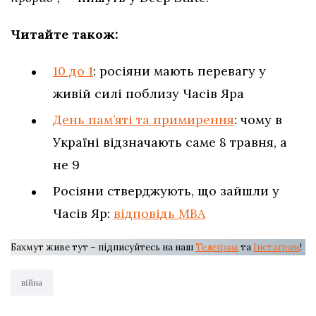
Читайте також:
10 до 1
: росіяни мають перевагу у
живій силі поблизу Часів Яра
День пам’яті та примирення
: чому в
Україні відзначають саме 8 травня, а
не 9
Росіяни стверджують, що зайшли у
Часів Яр:
відповідь МВА
Бахмут живе тут – підписуйтесь на наш
Телеграм
та
Інстаграм
!
війна