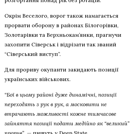
розгортання понад рік без ротацій.
Окрім Веселого, ворог також намагається
прорвати оборону в районах Білогорівки,
Золотарівки та Верхньокам’янки, прагнучи
захопити Сіверськ і відрізати так званий
“Сіверський виступ”.
Для прориву окупанти закидають позиції
українських військових.
“Бої в цьому районі дуже динамічні, позиції
переходять з рук в рук, а московити не
втрачають можливості кожне тимчасове
зайняття позиції подати медійно як “великий”
прорив”,
— пишуть у Deep State.