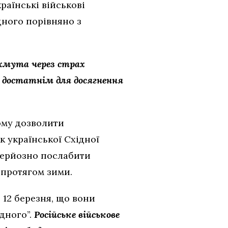
раїнські військові
дного порівняно з
ахмута через страх
е достатнім для досягнення
ому дозволити
к української Східної
 серйозно послабити
 протягом зими.
 12 березня, що вони
дного”.
Російське військове