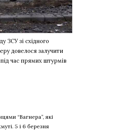
у ЗСУ зі східного
неру довелося залучити
 під час прямих штурмів
цями “Вагнера”, які
уті. 5 і 6 березня