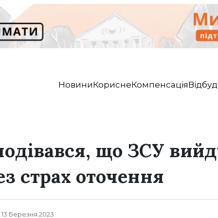
Новини
Корисне
Компенсація
Відбуд
одівався, що ЗСУ вийд
ез страх оточення
, 13 Березня 2023