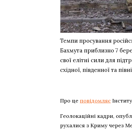
Темпи просування російськ
Бахмута приблизно 7 бере
свої елітні сили для під
східної, південної та півн
Про це
повідомляє
Інститу
Геолокаційні кадри, опубл
рухалися з Криму через Ме