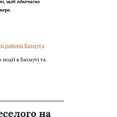
ті, щоб одночасно
нера.
ні райони Бахмута
події в Бахмуті та
еселого на