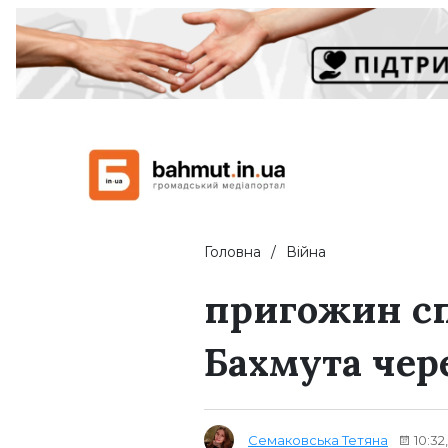
Головна
Війна
пригожин сп
Бахмута чер
Семаковська Тетяна
10:32