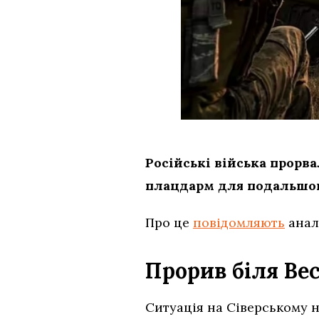
Російські війська прорв
плацдарм для подальшого
Про це
повідомляють
анал
Прорив біля Ве
Ситуація на Сіверському 