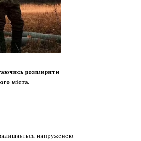
магаючись розширити
го міста.
и залишається напруженою.