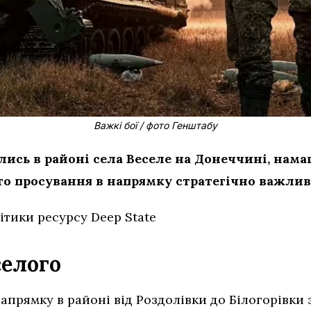
Важкі бої / фото Генштабу
ались в районі села Веселе на Донеччині, на
 просування в напрямку стратегічно важливо
ітики ресурсу Deep State
селого
напрямку в районі від Роздолівки до Білогорівк