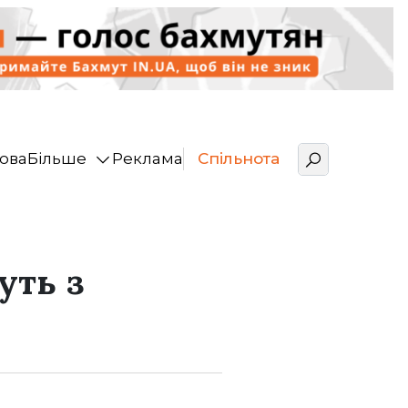
ова
Більше
Реклама
Спільнота
уть з