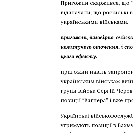
Пригожин скаржився, що “В
відзначали, що російські 
українськими військами.
пригожин, ймовірно, очікув
неминучого оточення, і спо
цього ефекту.
пригожин навіть запропо
українським військам вийт
групи військ Сергій Чере
позиції “Вагнера” і вже п
Українські військовослужб
утримують позиції в Бахму