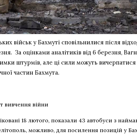
их військ у Бахмуті сповільнилися після відход
зня. За оцінками аналітиків від 6 березня, Ваг
тримки штурмів, але ці сили можуть вичерпатися
ічної частин Бахмута.
т вивчення війни
іковані 18 лютого, показали 43 автобуси з найман
літополь, можливо, для посилення позицій у Бахм