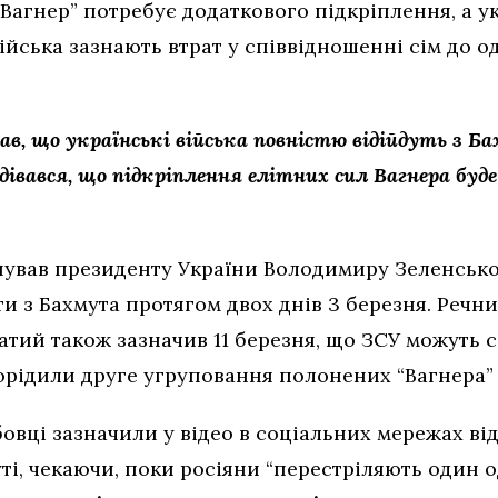
агнер” потребує додаткового підкріплення, а ук
війська зазнають втрат у співвідношенні сім до о
ав, що українські війська повністю відійдуть з Б
дівався, що підкріплення елітних сил Вагнера буд
нував президенту України Володимиру Зеленськ
и з Бахмута протягом двох днів 3 березня. Речни
ватий також зазначив 11 березня, що ЗСУ можуть
рорідили друге угруповання полонених “Вагнера”
овці зазначили у відео в соціальних мережах від
ті, чекаючи, поки росіяни “перестріляють один о