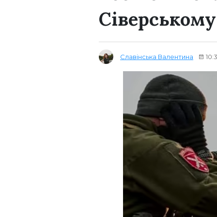
Сіверськом
Славінська Валентина
10: