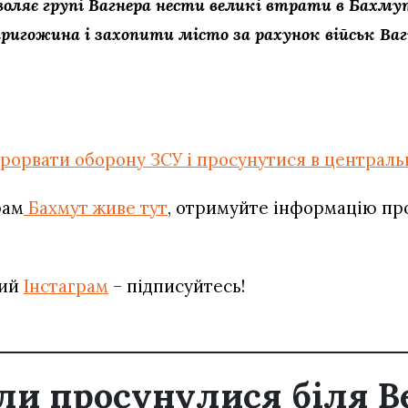
воляє групі Вагнера нести великі втрати в Бахму
ригожина і захопити місто за рахунок військ Ваг
рорвати оборону ЗСУ і просунутися в централь
рам
Бахмут живе тут
, отримуйте інформацію про 
вий
Інстаграм
– підписуйтесь!
или просунулися біля В