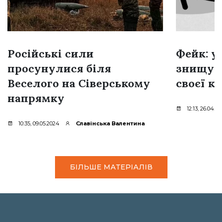
Російські сили
Фейк: у
просунулися біля
знищую
Веселого на Сіверському
своєї к
напрямку
12:13, 26.04.2
10:35, 09.05.2024
Славінська Валентина
БІЛЬШЕ МАТЕРІАЛІВ