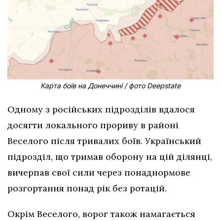
Карта боїв на Донеччині / фото Deepstate
Одному з російських підрозділів вдалося
досягти локального прориву в районі
Веселого після тривалих боїв. Український
підрозділ, що тримав оборону на цій ділянці,
вичерпав свої сили через понаднормове
розгортання понад рік без ротацій.
Окрім Веселого, ворог також намагається