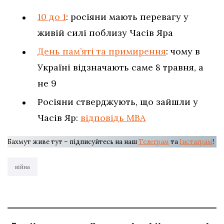
10 до 1
: росіяни мають перевагу у
живій силі поблизу Часів Яра
День пам’яті та примирення
: чому в
Україні відзначають саме 8 травня, а
не 9
Росіяни стверджують, що зайшли у
Часів Яр:
відповідь МВА
Бахмут живе тут – підписуйтесь на наш
Телеграм
та
Інстаграм
!
війна