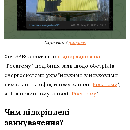
Скриншот /
джерело
Хоч ЗАЕС фактично
підпорядкована
“Росатому”, подібних заяв щодо обстрілів
енергосистеми українськими військовими
немає ані на офіційному каналі “
Росатому
“,
ані в новинному каналі “
Росатому
“.
Чим підкріплені
звинувачення?