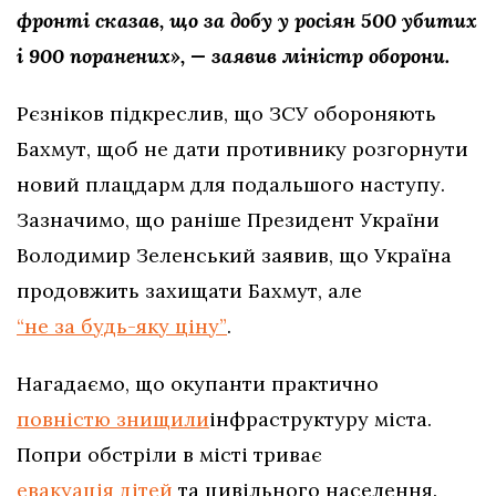
фронті сказав, що за добу у росіян 500 убитих
і 900 поранених», — заявив міністр оборони.
Рєзніков підкреслив, що ЗСУ обороняють
Бахмут, щоб не дати противнику розгорнути
новий плацдарм для подальшого наступу.
Зазначимо, що раніше Президент України
Володимир Зеленський заявив, що Україна
продовжить захищати Бахмут, але
“не за будь-яку ціну”
.
Нагадаємо, що окупанти практично
повністю знищили
інфраструктуру міста.
Попри обстріли в місті триває
евакуація дітей
та цивільного населення.