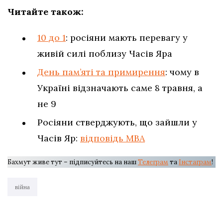
Читайте також:
10 до 1
: росіяни мають перевагу у
живій силі поблизу Часів Яра
День пам’яті та примирення
: чому в
Україні відзначають саме 8 травня, а
не 9
Росіяни стверджують, що зайшли у
Часів Яр:
відповідь МВА
Бахмут живе тут – підписуйтесь на наш
Телеграм
та
Інстаграм
!
війна