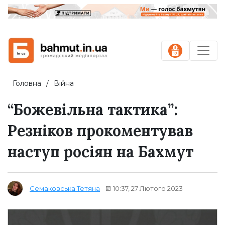
Головна
Війна
“Божевільна тактика”:
Резніков прокоментував
наступ росіян на Бахмут
10:37, 27 Лютого 2023
Семаковська Тетяна