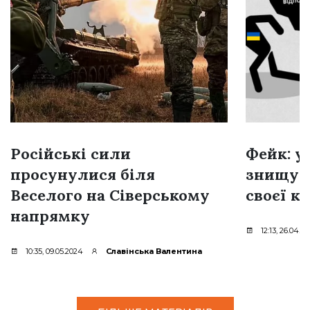
Російські сили
Фейк: у
просунулися біля
знищую
Веселого на Сіверському
своєї к
напрямку
12:13, 26.04.2
10:35, 09.05.2024
Славінська Валентина