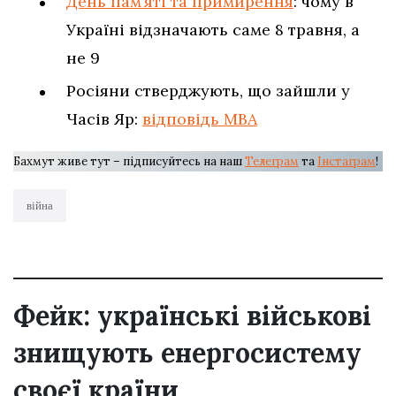
День пам’яті та примирення
: чому в
Україні відзначають саме 8 травня, а
не 9
Росіяни стверджують, що зайшли у
Часів Яр:
відповідь МВА
Бахмут живе тут – підписуйтесь на наш
Телеграм
та
Інстаграм
!
війна
Фейк: українські військові
знищують енергосистему
своєї країни