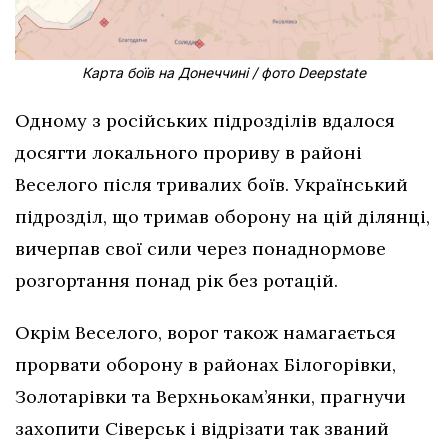
Карта боїв на Донеччині / фото Deepstate
Одному з російських підрозділів вдалося
досягти локального прориву в районі
Веселого після тривалих боїв. Український
підрозділ, що тримав оборону на цій ділянці,
вичерпав свої сили через понаднормове
розгортання понад рік без ротацій.
Окрім Веселого, ворог також намагається
прорвати оборону в районах Білогорівки,
Золотарівки та Верхньокам’янки, прагнучи
захопити Сіверськ і відрізати так званий