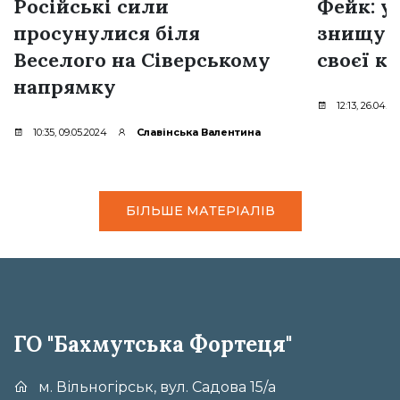
Російські сили
Фейк: у
просунулися біля
знищую
Веселого на Сіверському
своєї к
напрямку
12:13, 26.04.2
10:35, 09.05.2024
Славінська Валентина
БІЛЬШЕ МАТЕРІАЛІВ
ГО "Бахмутська Фортеця"
м. Вільногірськ, вул. Садова 15/а