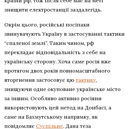
країни рф, тож після себе має на меті
знищити електростанції заздалегідь.
Окрім цього, російські посіпаки
звинувачують Україну в застосуванні тактики
“спаленої землі”. Таким чином, рф
перекладає відповідальність з себе на
українську сторону. Хоча саме росія вже
протягом двох років повномасштабного
вторгнення застосовує цю
тактику
,
знищуючи одне окуповане українське місто
за іншим. Особливо активно росіяни
використовують цей метод на Донбасі, а
саме на Бахмутському напрямку, як
повідомляє
Суспільне
. Дана теза