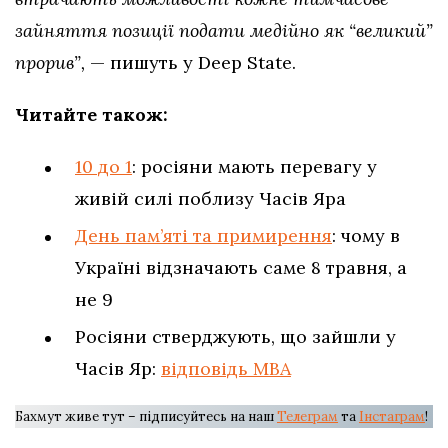
зайняття позиції подати медійно як “великий”
прорив”,
— пишуть у Deep State.
Читайте також:
10 до 1
: росіяни мають перевагу у
живій силі поблизу Часів Яра
День пам’яті та примирення
: чому в
Україні відзначають саме 8 травня, а
не 9
Росіяни стверджують, що зайшли у
Часів Яр:
відповідь МВА
Бахмут живе тут – підписуйтесь на наш
Телеграм
та
Інстаграм
!