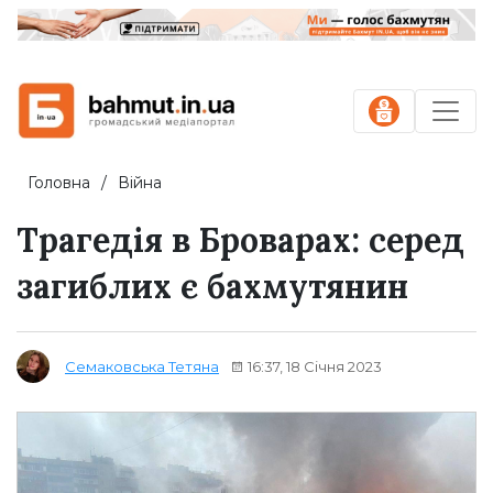
Головна
Війна
Трагедія в Броварах: серед
загиблих є бахмутянин
16:37, 18 Січня 2023
Семаковська Тетяна