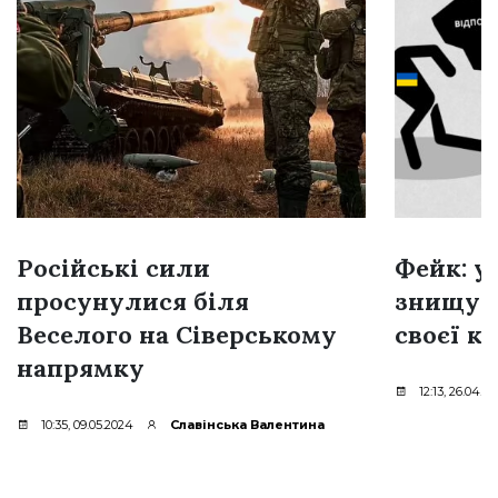
Російські сили
Фейк: у
просунулися біля
знищую
Веселого на Сіверському
своєї к
напрямку
12:13, 26.04.2
10:35, 09.05.2024
Славінська Валентина