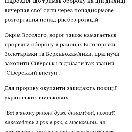
підрозділ, що тримав оборону на цій ділянці,
вичерпав свої сили через понаднормове
розгортання понад рік без ротацій.
Окрім Веселого, ворог також намагається
прорвати оборону в районах Білогорівки,
Золотарівки та Верхньокам’янки, прагнучи
захопити Сіверськ і відрізати так званий
“Сіверський виступ”.
Для прориву окупанти закидають позиції
українських військових.
“Бої в цьому районі дуже динамічні, позиції
переходять з рук в рук, а московити не
втрачають можливості кожне тимчасове