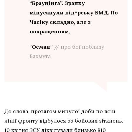
“Браунінга”. Зранку
мінусанули під*рську БМД. По
Часіку складно, але з
покращенням,
“Осман”
// про бої поблизу
Бахмута
До слова, протягом минулої доби по всій
лінії фронту відбулося 55 бойових зіткнень.
10 квітня ЗСУ ліквідували близько 810