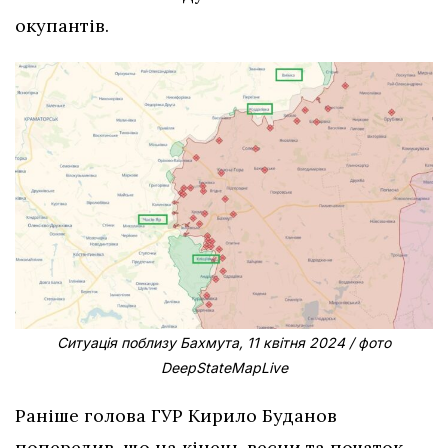
окупантів.
Ситуація поблизу Бахмута, 11 квітня 2024 / фото
DeepStateMapLive
Раніше голова ГУР Кирило Буданов
попередив, що на кінець весни та початок