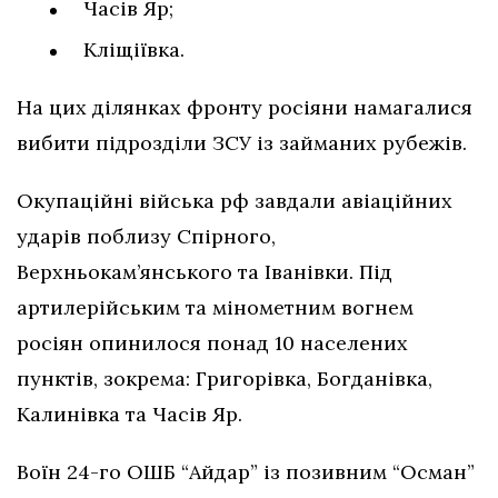
Часів Яр;
Кліщіївка.
На цих ділянках фронту росіяни намагалися
вибити підрозділи ЗСУ із займаних рубежів.
Окупаційні війська рф завдали авіаційних
ударів поблизу Спірного,
Верхньокам’янського та Іванівки. Під
артилерійським та мінометним вогнем
росіян опинилося понад 10 населених
пунктів, зокрема: Григорівка, Богданівка,
Калинівка та Часів Яр.
Воїн 24-го ОШБ “Айдар” із позивним “Осман”