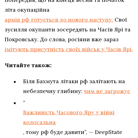
літа окупаційна
армія рф готується до нового наступу.
Свої
зусилля окупанти зосередять на Часів Ярі та
Покровську. До слова, росіяни вже зараз
імітують присутність своїх військ у Часів Ярі.
Читайте також:
Біля Бахмута літаки рф залітають на
небезпечну глибину:
чим це загрожує
“
Важливість Часового Яру у війні
колосальна
, тому рф буде давити”, — DeepState