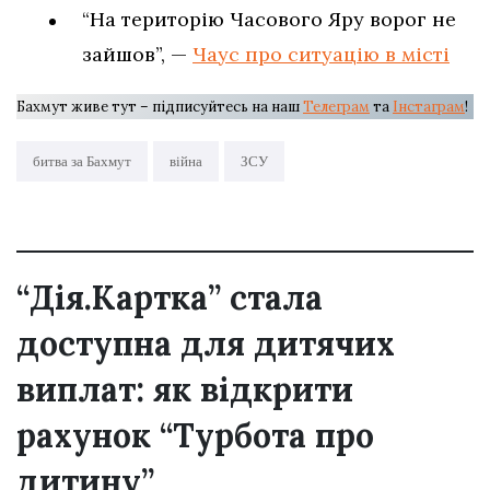
“На територію Часового Яру ворог не
зайшов”, —
Чаус про ситуацію в місті
Бахмут живе тут – підписуйтесь на наш
Телеграм
та
Інстаграм
!
битва за Бахмут
війна
ЗСУ
“Дія.Картка” стала
доступна для дитячих
виплат: як відкрити
рахунок “Турбота про
дитину”