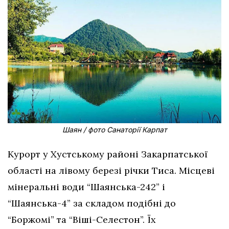
Шаян / фото Санаторії Карпат
Курорт у Хустському районі Закарпатської
області на лівому березі річки Тиса. Місцеві
мінеральні води “Шаянська-242” і
“Шаянська-4” за складом подібні до
“Боржомі” та “Віші-Селестон”. Їх