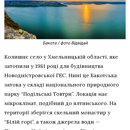
Бакота / фото Відвідай
Колишнє село у Хмельницькій області, яке
затопили у 1981 році для будівництва
Новодністровської ГЕС. Нині це Бакотська
затока у складі національного природного
парку “Подільські Товтри”. Локація має
мікроклімат, подібний до ялтинського. На
території зберігся скельний монастир у
“Білій горі”, а також джерела води —