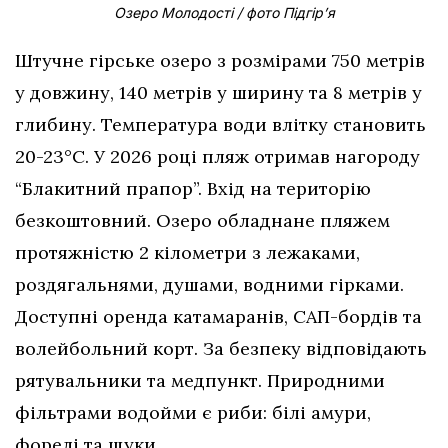
Озеро Молодості / фото Підгір’я
Штучне гірське озеро з розмірами 750 метрів
у довжину, 140 метрів у ширину та 8 метрів у
глибину. Температура води влітку становить
20-23°C. У 2026 році пляж отримав нагороду
“Блакитний прапор”. Вхід на територію
безкоштовний. Озеро обладнане пляжем
протяжністю 2 кілометри з лежаками,
роздягальнями, душами, водними гірками.
Доступні оренда катамаранів, САП-бордів та
волейбольний корт. За безпеку відповідають
рятувальники та медпункт. Природними
фільтрами водойми є риби: білі амури,
форелі та щуки.