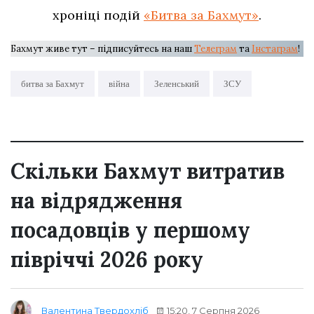
хроніці подій
«Битва за Бахмут»
.
Бахмут живе тут – підписуйтесь на наш
Телеграм
та
Інстаграм
!
битва за Бахмут
війна
Зеленський
ЗСУ
Скільки Бахмут витратив
на відрядження
посадовців у першому
півріччі 2026 року
15:20, 7 Серпня 2026
Валентина Твердохліб