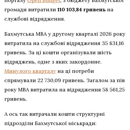
порталу
Open Budget
, з бюджету Бахмутської
громади витратили
110 103,84 гривень
на
службові відрядження.
Бахмутська МВА у другому кварталі 2026 року
витратила на службові відрядження 35 831,16
гривень. За ці кошти організували шість
відряджень, одне з яких закордонне.
Минулого кварталу
на ці потреби
спрямували 22 730,09 гривень. Загалом за пів
року МВА витратила на відрядження 58 561,25
гривень.
А ось так витрачали кошти структурні
підрозділи Бахмутської міськради: