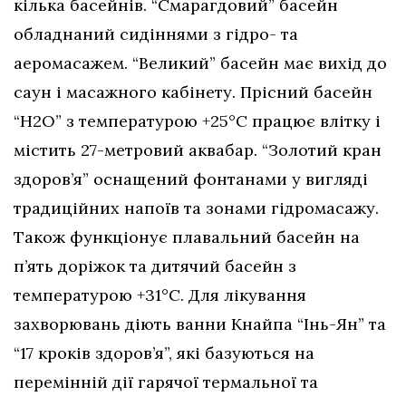
кілька басейнів. “Смарагдовий” басейн
обладнаний сидіннями з гідро- та
аеромасажем. “Великий” басейн має вихід до
саун і масажного кабінету. Прісний басейн
“H2O” з температурою +25°C працює влітку і
містить 27-метровий аквабар. “Золотий кран
здоров’я” оснащений фонтанами у вигляді
традиційних напоїв та зонами гідромасажу.
Також функціонує плавальний басейн на
п’ять доріжок та дитячий басейн з
температурою +31°C. Для лікування
захворювань діють ванни Кнайпа “Інь-Ян” та
“17 кроків здоров’я”, які базуються на
перемінній дії гарячої термальної та