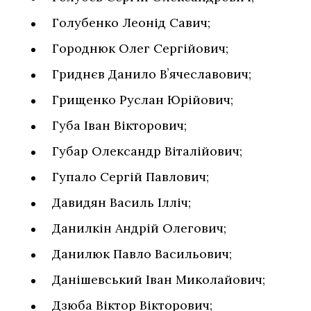
Голубенко Леонід Савич;
Городнюк Олег Сергійович;
Гриднєв Данило Вʼячеславович;
Грищенко Руслан Юрійович;
Губа Іван Вікторович;
Губар Олександр Віталійович;
Гупало Сергій Павлович;
Давидян Василь Ілліч;
Данилкін Андрій Олегович;
Данилюк Павло Васильович;
Данішевський Іван Миколайович;
Дзюба Віктор Вікторович;