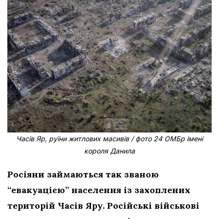
Часів Яр, руїни житлових масивів / фото 24 ОМБр імені
короля Данила
Росіяни займаються так званою
“евакуацією” населення із захоплених
територій Часів Яру. Російські військові