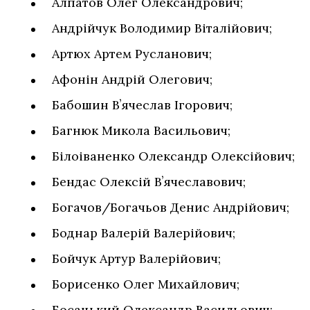
Алпатов Олег Олександрович;
Андрійчук Володимир Віталійович;
Артюх Артем Русланович;
Афонін Андрій Олегович;
Бабошин Вʼячеслав Ігорович;
Багнюк Микола Васильович;
Білоіваненко Олександр Олексійович;
Бендас Олексій Вʼячеславович;
Богачов/Богачьов Денис Андрійович;
Боднар Валерій Валерійович;
Бойчук Артур Валерійович;
Борисенко Олег Михайлович;
Босацький Олександр Васильович;