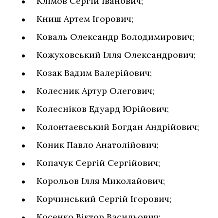
Клімов Сергій Іванович;
Книш Артем Ігорович;
Коваль Олександр Володимирович;
Кожуховський Ілля Олександрович;
Козак Вадим Валерійович;
Колесник Артур Олегович;
Колесніков Едуард Юрійович;
Колонтаєвський Богдан Андрійович;
Коник Павло Анатолійович;
Копачук Сергій Сергійович;
Корольов Ілля Миколайович;
Корчинський Сергій Ігорович;
Косенко Віктор Васильович;