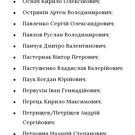
Оснач Кирило Олексійович;
Острянін Артем Володимирович;
Павленко Сергій Олександрович;
Павлов Руслан Володимирович;
Панчук Дмитро Валентинович;
Пастернак Віктор Петрович;
Пастушенко Владислав Валерійович;
Паук Богдан Юрійович;
Первухін Іван Геннадійович;
Перець Кирило Максимович;
Петрищев/Петріщев Андрій
Сергійович;
Петрович Назарій Степанович;