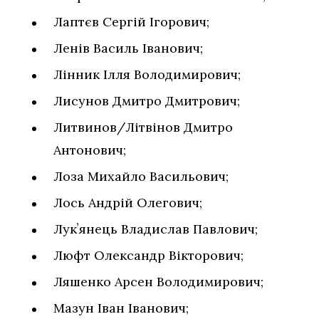
Лаптєв Сергій Ігорович;
Ленів Василь Іванович;
Лінник Ілля Володимирович;
Лисунов Дмитро Дмитрович;
Литвинов/Літвінов Дмитро
Антонович;
Лоза Михайло Васильович;
Лось Андрій Олегович;
Лукʼянець Владислав Павлович;
Люфт Олександр Вікторович;
Ляшенко Арсен Володимирович;
Мазун Іван Іванович;