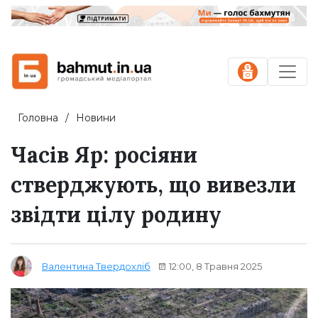
Головна
Новини
Часів Яр: росіяни
стверджують, що вивезли
звідти цілу родину
12:00, 8 Травня 2025
Валентина Твердохліб