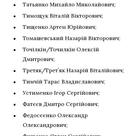
Татьянко Михайло Миколайович;
Тимощук Віталій Вікторович;
Тищенко Артем Юрійович;
Томашевський Назарій Вікторович;
Точілкін/Точилкін Олексій
Дмитрович;
Третяк/Третʼяк Назарій Віталійович;
Тимчій Тарас Владиславович;
Устименко Ігор Сергійович;
Фатєєв Дмитро Сергійович;
Федосєєнко Олександр
Олександрович;