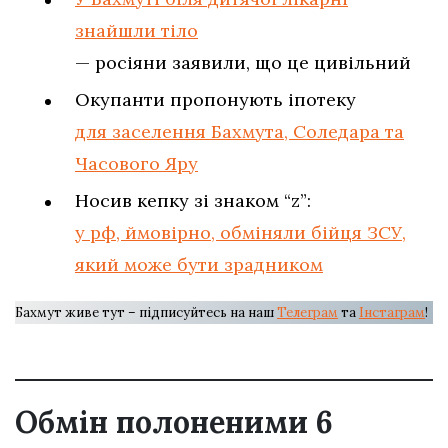
знайшли тіло
— росіяни заявили, що це цивільний
Окупанти пропонують іпотеку
для заселення Бахмута, Соледара та
Часового Яру
Носив кепку зі знаком “z”:
у рф, ймовірно, обміняли бійця ЗСУ,
який може бути зрадником
Бахмут живе тут – підписуйтесь на наш
Телеграм
та
Інстаграм
!
Обмін полоненими 6