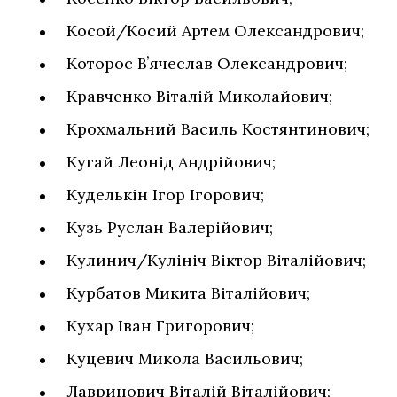
Косой/Косий Артем Олександрович;
Которос Вʼячеслав Олександрович;
Кравченко Віталій Миколайович;
Крохмальний Василь Костянтинович;
Кугай Леонід Андрійович;
Куделькін Ігор Ігорович;
Кузь Руслан Валерійович;
Кулинич/Кулініч Віктор Віталійович;
Курбатов Микита Віталійович;
Кухар Іван Григорович;
Куцевич Микола Васильович;
Лавринович Віталій Віталійович;