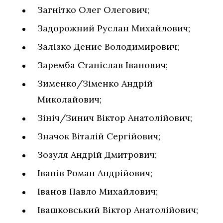
Загнітко Олег Олегович;
Задорожний Руслан Михайлович;
Залізко Денис Володимирович;
Заремба Станіслав Іванович;
Зименко/Зіменко Андрій
Миколайович;
Зініч/Зинич Віктор Анатолійович;
Значок Віталій Сергійович;
Зозуля Андрій Дмитрович;
Іванів Роман Андрійович;
Іванов Павло Михайлович;
Івашковський Віктор Анатолійович;