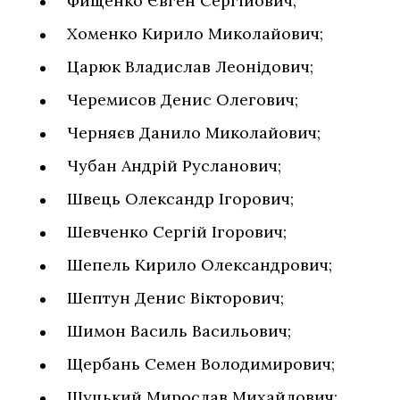
Фищенко Євген Сергійович;
Хоменко Кирило Миколайович;
Царюк Владислав Леонідович;
Черемисов Денис Олегович;
Черняєв Данило Миколайович;
Чубан Андрій Русланович;
Швець Олександр Ігорович;
Шевченко Сергій Ігорович;
Шепель Кирило Олександрович;
Шептун Денис Вікторович;
Шимон Василь Васильович;
Щербань Семен Володимирович;
Щуцький Мирослав Михайлович;