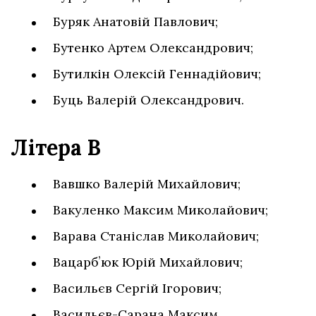
Буряк Анатовій Павлович;
Бутенко Артем Олександрович;
Бутилкін Олексій Геннадійович;
Буць Валерій Олександрович.
Літера В
Вавшко Валерій Михайлович;
Вакуленко Максим Миколайович;
Варава Станіслав Миколайович;
Вацарбʼюк Юрій Михайлович;
Васильєв Сергій Ігорович;
Васильєв-Сарана Максим