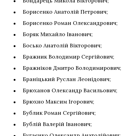
Бондарець Микола Вікторович;
Борисенко Анатолій Петрович;
Борисенко Роман Олександрович;
Боряк Михайло Іванович;
Босько Анатолій Вікторович;
Бражник Володимир Сергійович;
Бражніков Дмитро Володимирович;
Браніцький Руслан Леонідович;
Брюханов Олександр Васильович;
Брюхно Максим Ігорович;
Бублик Роман Сергійович;
Бублій Валерій Іванович;
Бугаєнко Олександр Анатолійович;