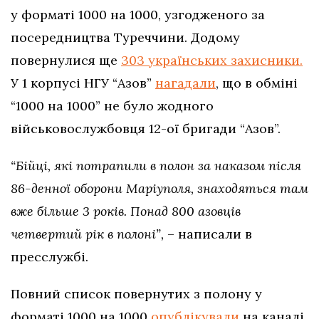
у форматі 1000 на 1000, узгодженого за
посередництва Туреччини. Додому
повернулися ще
303 українських захисники.
У 1 корпусі НГУ “Азов”
нагадали
, що в обміні
“1000 на 1000” не було жодного
військовослужбовця 12-ої бригади “Азов”.
“Бійці, які потрапили в полон за наказом після
86-денної оборони Маріуполя, знаходяться там
вже більше 3 років. Понад 800 азовців
четвертий рік в полоні”,
– написали в
пресслужбі.
Повний список повернутих з полону у
форматі 1000 на 1000
опублікували
на каналі