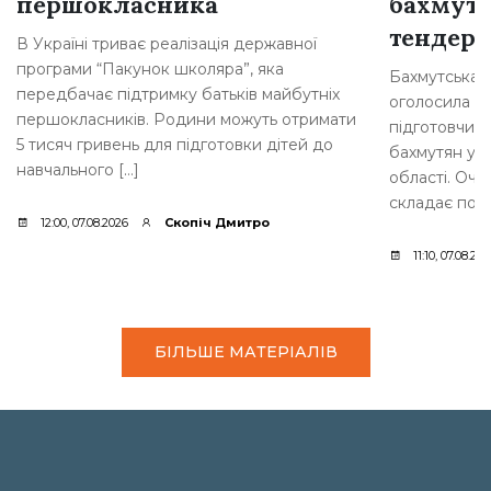
першокласника
бахмутс
тендер
В Україні триває реалізація державної
програми “Пакунок школяра”, яка
Бахмутська 
передбачає підтримку батьків майбутніх
оголосила т
першокласників. Родини можуть отримати
підготовчих 
5 тисяч гривень для підготовки дітей до
бахмутян у с
навчального […]
області. Очі
складає пона
12:00, 07.08.2026
Скопіч Дмитро
11:10, 07.08.20
БІЛЬШЕ МАТЕРІАЛІВ