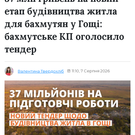
етап будівництва житла
для бахмутян у Гощі:
бахмутське КП оголосило
тендер
11:10, 7 Серпня 2026
Валентина Твердохліб