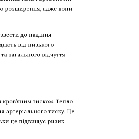
до розширення, адже вони
звести до падіння
дають від низького
та загального відчуття
 кров’яним тиском. Тепло
я артеріального тиску. Це
ьки це підвищує ризик