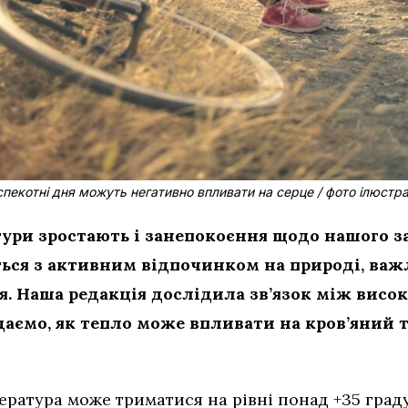
 спекотні дня можуть негативно впливати на серце / фото ілюстр
ури зростають і занепокоєння щодо нашого за
ться з активним відпочинком на природі, важл
ця. Наша редакція дослідила зв’язок між вис
ідаємо, як тепло може впливати на кров’яний 
ература може триматися на рівні понад +35 граду