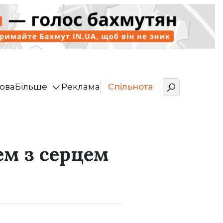
ова
Більше
Реклама
Спільнота
ем з серцем