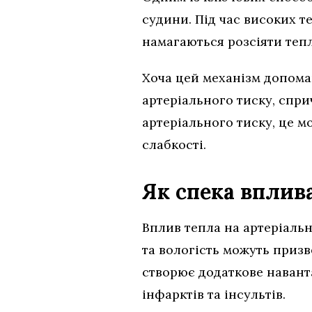
судини. Під час високих 
намагаються розсіяти тепл
Хоча цей механізм допома
артеріального тиску, спри
артеріального тиску, це м
слабкості.
Як спека вплива
Вплив тепла на артеріаль
та вологість можуть приз
створює додаткове навант
інфарктів та інсультів.