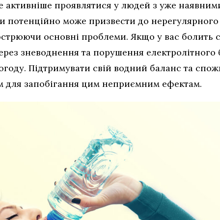
е активніше проявлятися у людей з уже наявни
ки потенційно може призвести до нерегулярного
стрюючи основні проблеми. Якщо у вас болить се
ерез зневоднення та порушення електролітного б
году. Підтримувати свій водний баланс та спож
м для запобігання цим неприємним ефектам.