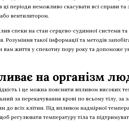
, в ці періоди неможливо скасувати всі справи т
або вентилятором.
лив спеки на стан серцево-судинної системи та 
рця. Розуміння такої інформації та методів запоб
 вам життя у спекотну пору року та допоможе у
пливає на організм л
 рідкість і це можна пояснити впливом високих 
льний за перекачування крові по всьому тілу, з
н до всіх клітин. Під впливом надмірної темпе
щоб регулювати температуру тіла та підтримуват