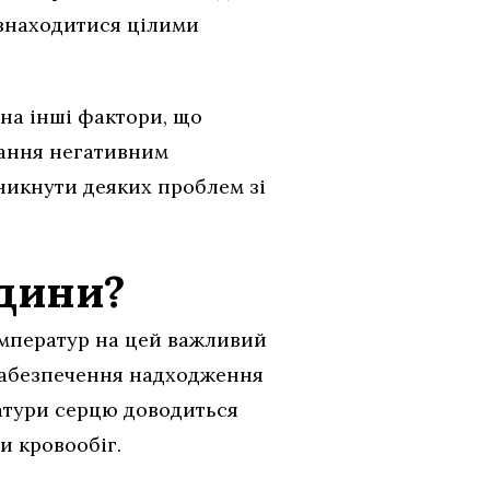
а знаходитися цілими
на інші фактори, що
ігання негативним
никнути деяких проблем зі
юдини?
температур на цей важливий
а забезпечення надходження
ратури серцю доводиться
и кровообіг.