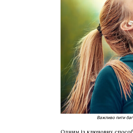
Важливо пити баг
Одним із ключових способі