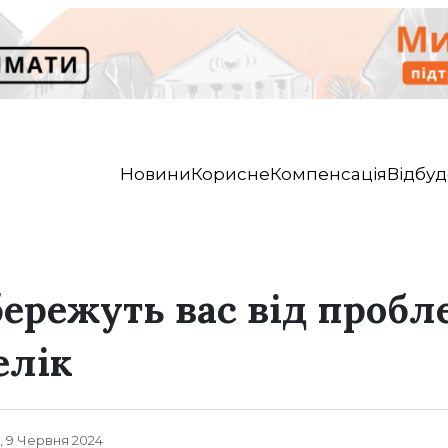
Новини
Корисне
Компенсація
Відбуд
бережуть вас від пробл
елік
, 9 Червня 2024