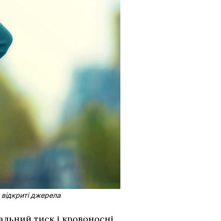
 відкриті джерела
альний тиск і кровоносні