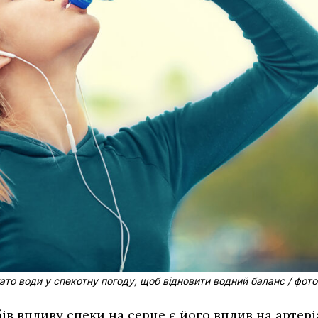
ато води у спекотну погоду, щоб відновити водний баланс / фото
в впливу спеки на серце є його вплив на артері