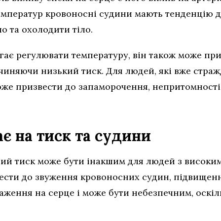
температур кровоносні судини мають тенденцію 
о та охолодити тіло.
гає регулювати температуру, він також може при
чиняючи низький тиск. Для людей, які вже страж
оже призвести до запаморочення, непритомності 
є на тиск та судини
ний тиск може бути інакшим для людей з високим
вести до звуження кровоносних судин, підвищенн
аження на серце і може бути небезпечним, оскіл