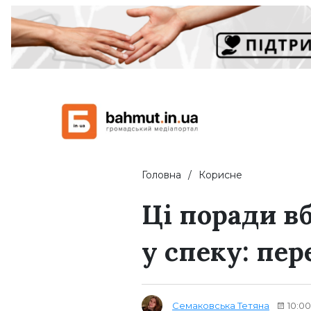
Головна
Корисне
Ці поради в
у спеку: пер
Семаковська Тетяна
10:00