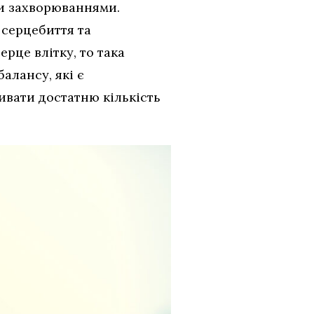
ми захворюваннями.
 серцебиття та
рце влітку, то така
алансу, які є
ивати достатню кількість