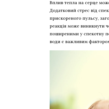
Вплив тепла на серце мож
Додатковий стрес від спе
прискореного пульсу, заго
реакція може виникнути ч
поширеними у спекотну по
води є важливим факторо