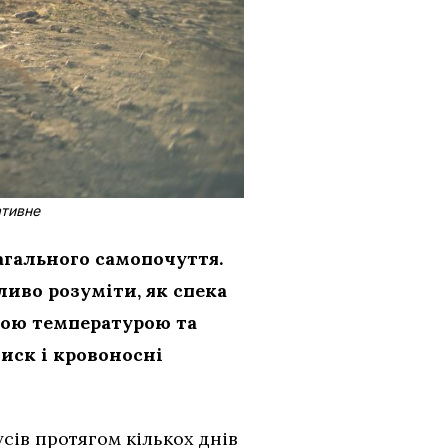
ативне
гального самопочуття.
иво розуміти, як спека
окою температурою та
тиск і кровоносні
сів протягом кількох днів