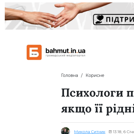
Головна
Корисне
Психологи п
якщо її рідн
Микола Ситник
13:18, 6 Сі