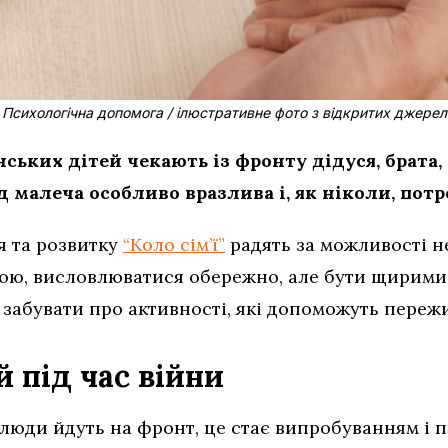
Психологічна допомога / ілюстративне фото з відкритих джерел
нських дітей чекають із фронту дідуся, брата, 
од малеча особливо вразлива і, як ніколи, пот
я та розвитку
“Коло сім’ї”
радять за можливості не
ю, висловлюватися обережно, але бути щирими.
забувати про активності, які допоможуть пережи
 під час війни
 люди йдуть на фронт, це стає випробуванням і 