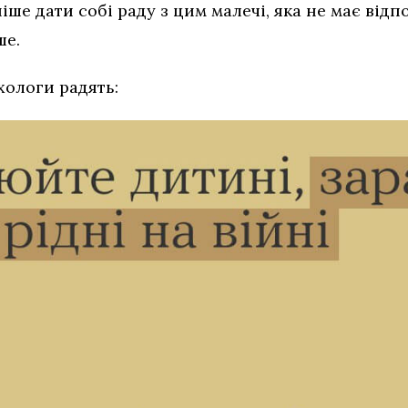
іше дати собі раду з цим малечі, яка не має відп
ше.
хологи радять: