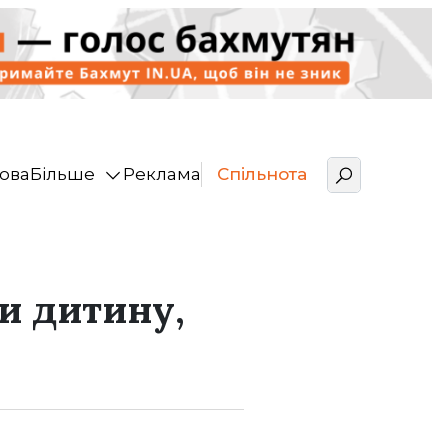
ова
Більше
Реклама
Спільнота
и дитину,