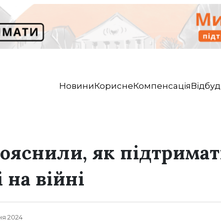
Новини
Корисне
Компенсація
Відбуд
ояснили, як підтримат
і на війні
чня 2024