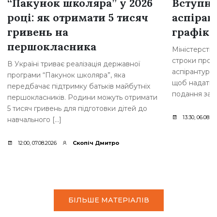
“Пакунок школяра” у 2026
Вступна
році: як отримати 5 тисяч
аспіран
гривень на
графік 
першокласника
Міністерство
строки прове
В Україні триває реалізація державної
аспірантури.
програми “Пакунок школяра”, яка
щоб надати 
передбачає підтримку батьків майбутніх
подання заяв
першокласників. Родини можуть отримати
5 тисяч гривень для підготовки дітей до
13:30, 06.08.2
навчального […]
12:00, 07.08.2026
Скопіч Дмитро
БІЛЬШЕ МАТЕРІАЛІВ